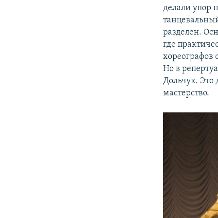
делали упор 
танцевальный
разделен. Ос
где практиче
хореографов 
Но в реперту
Дольчук. Это
мастерство.