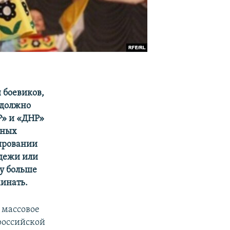
 боевиков,
 должно
Р» и «ДНР»
ьных
нировании
одежи или
му больше
минать.
 массовое
 российской