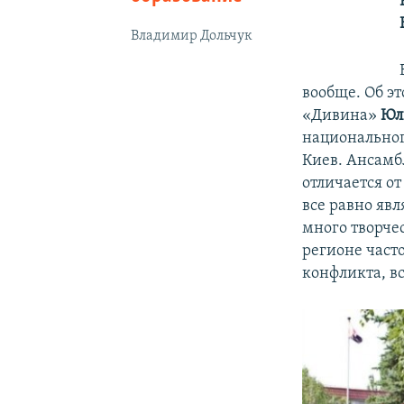
Владимир Дольчук
вообще. Об э
«Дивина»
Юл
национальног
Киев. Ансамб
отличается от
все равно явл
много творче
регионе част
конфликта, в