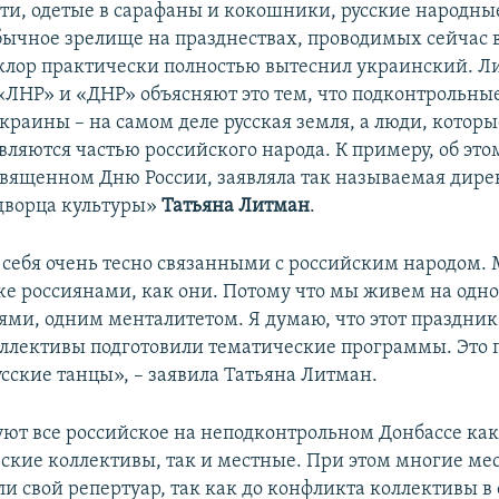
ети, одетые в сарафаны и кокошники, русские народны
бычное зрелище на празднествах, проводимых сейчас 
клор практически полностью вытеснил украинский. 
«ЛНР» и «ДНР» объясняют это тем, что подконтрольны
краины – на самом деле русская земля, а люди, которы
вляются частью российского народа. К примеру, об это
священном Дню России, заявляла так называемая дире
дворца культуры»
Татьяна Литман
.
себя очень тесно связанными с российским народом.
же россиянами, как они. Потому что мы живем на одно
ми, одним менталитетом. Я думаю, что этот праздник
ллективы подготовили тематические программы. Это 
усские танцы», – заявила Татьяна Литман.
ют все российское на неподконтрольном Донбассе ка
еские коллективы, так и местные. При этом многие ме
ли свой репертуар, так как до конфликта коллективы в