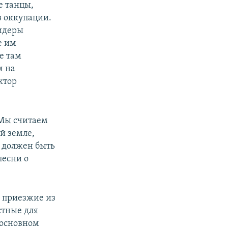
е танцы,
в оккупации.
Лидеры
е им
е там
м на
ктор
 Мы считаем
й земле,
 должен быть
песни о
к приезжие из
стные для
 основном