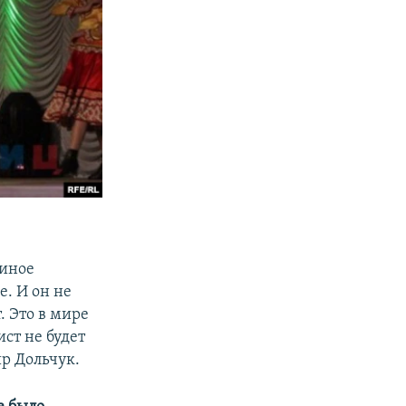
 иное
. И он не
. Это в мире
ист не будет
р Дольчук.