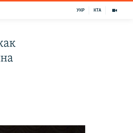
УКР
КТА
как
 на