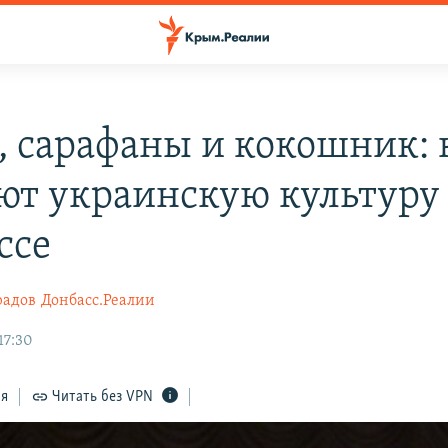
, сарафаны и кокошник: 
ют украинскую культуру
ссе
радов
Донбасс.Реалии
17:30
ся
Читать без VPN