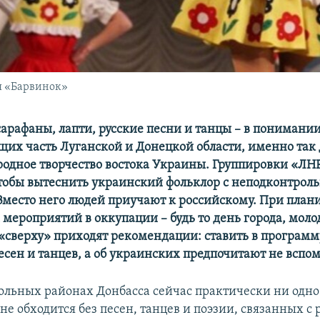
я «Барвинок»
арафаны, лапти, русские песни и танцы – в понимании
их часть Луганской и Донецкой области, именно так
родное творчество востока Украины. Группировки «ЛН
чтобы вытеснить украинский фольклор с неподконтрол
Вместо него людей приучают к российскому. При пла
мероприятий в оккупации – будь то день города, мол
 «сверху» приходят рекомендации: ставить в програм
есен и танцев, а об украинских предпочитают не вспо
ольных районах Донбасса сейчас практически ни одно
е обходится без песен, танцев и поэзии, связанных с