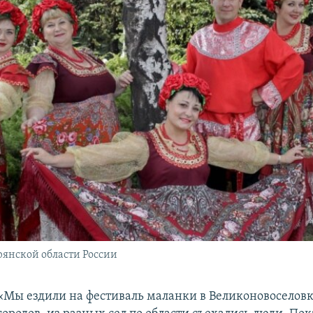
рянской области России
«Мы ездили на фестиваль маланки в Великоновоселовк