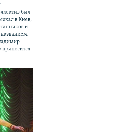
й
оллектив был
ыехал в Киев,
итанников и
е названием.
Владимир
у приносится