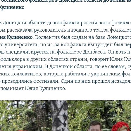
Российского фольклора в Донецкой области до войны н
Кулиненко
В Донецкой области до конфликта российского фолькло
том рассказала руководитель народного театра фолькл
ия Кулиненко
. Коллектив был создан на базе Донецког
о университета, но из-за конфликта вынужден был пе
ль специализируется на фольклоре Донбасса. Он хоть 
 фольклора в других областях страны, говорит Юлия Ку
яется украинским. В Донецкой области, по ее словам, 
ских коллективов, которые работали с украинским фол
о проводились фестивали. Один из них прошел незадол
споминает Юлия Кулиненко.