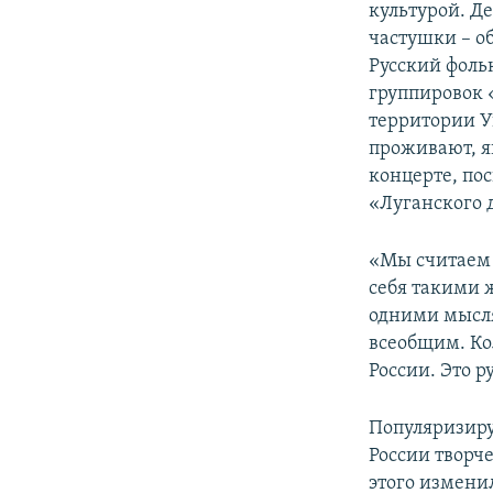
культурой. Д
частушки – о
Русский фоль
группировок 
территории У
проживают, я
концерте, по
«Луганского 
«Мы считаем 
себя такими 
одними мысля
всеобщим. Ко
России. Это р
Популяризиру
России творч
этого измени