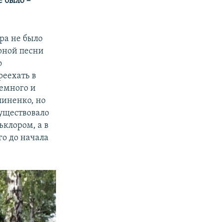
е было
–
ра не было
орной песни
о
реехать в
немного и
линенко, но
существовало
ьклором, а в
го до начала