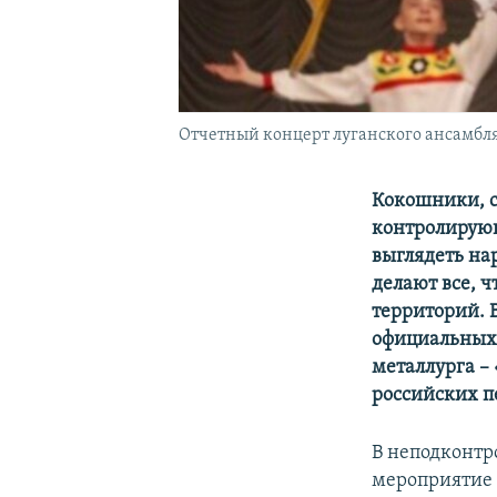
Отчетный концерт луганского ансамбл
Кокошники, с
контролирующ
выглядеть на
делают все, 
территорий. 
официальных 
металлурга –
российских п
В неподконтр
мероприятие н