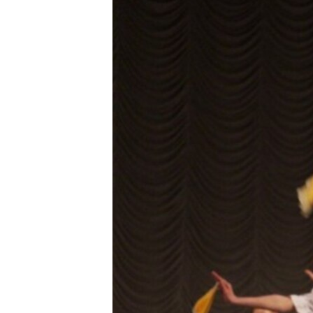
ПОБЕДИТЕЛЕЙ НЕ СУДЯТ?
КРЫМ.НЕПОКОРЕННЫЙ
ELIFBE
УКРАИНСКАЯ ПРОБЛЕМА КРЫМА