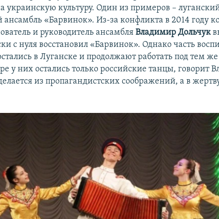
на украинскую культуру. Один из примеров – лугански
 ансамбль «Барвинок». Из-за конфликта в 2014 году к
нователь и руководитель ансамбля
Владимир Дольчук
в
ски с нуля восстановил «Барвинок». Однако часть восп
остались в Луганске и продолжают работать под тем ж
аре у них остались только российские танцы, говорит 
 делается из пропагандистских соображений, а в жертв