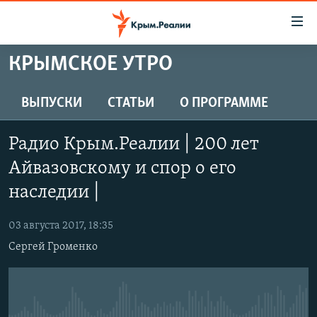
Доступность
ссылки
Вернуться
КРЫМСКОЕ УТРО
к
НОВОСТИ
основному
СПЕЦПРОЕКТЫ
ВЫПУСКИ
СТАТЬИ
О ПРОГРАММЕ
содержанию
ВОДА
Вернутся
ГРУЗ 200
Радио Крым.Реалии | 200 лет
к
ИСТОРИЯ
КАРТА ВОЕННЫХ ОБЪЕКТОВ КРЫМА
главной
Айвазовскому и спор о его
ЕЩЕ
11 ЛЕТ ОККУПАЦИИ КРЫМА. 11 ИСТОРИЙ СОПРОТИВЛЕНИЯ
навигации
наследии |
Вернутся
РАДІО СВОБОДА
ИНТЕРАКТИВ
к
03 августа 2017, 18:35
КАК ОБОЙТИ БЛОКИРОВКУ
ИНФОГРАФИКА
поиску
Сергей Громенко
ТЕЛЕПРОЕКТ КРЫМ.РЕАЛИИ
Українською
СОВЕТЫ ПРАВОЗАЩИТНИКОВ
Qırımtatar
ПРОПАВШИЕ БЕЗ ВЕСТИ