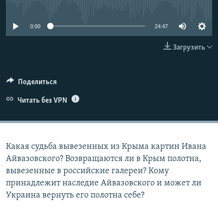
No media source currently available
ПРИСОЕДИНЯЙТЕСЬ!
ПОБЕДИТЕЛЕЙ НЕ СУДЯТ?
КРЫМ.НЕПОКОРЕННЫЙ
0:00
24:47
ELIFBE
Загрузить
УКРАИНСКАЯ ПРОБЛЕМА КРЫМА
Все сайты RFE/RL
Поделиться
Читать без VPN
Какая судьба вывезенных из Крыма картин Ивана
Айвазовского? Возвращаются ли в Крым полотна,
вывезенные в российские галереи? Кому
принадлежит наследие Айвазовского и может ли
Украина вернуть его полотна себе?