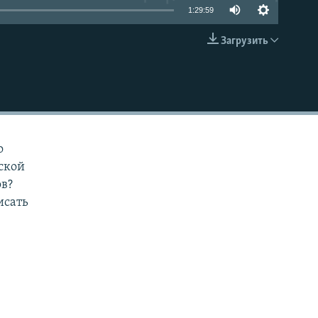
1:29:59
Загрузить
EMBED
о
ской
ов?
исать