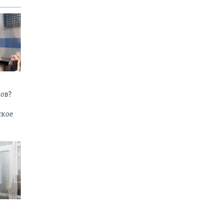
ов?
ское