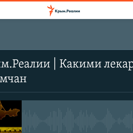
м.Реалии | Какими лека
ымчан
No media source currently avail