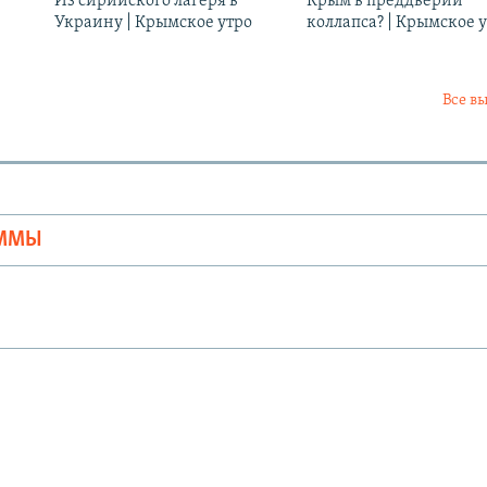
Из сирийского лагеря в
Крым в преддверии
Украину | Крымское утро
коллапса? | Крымское 
Все в
Ы
АММЫ