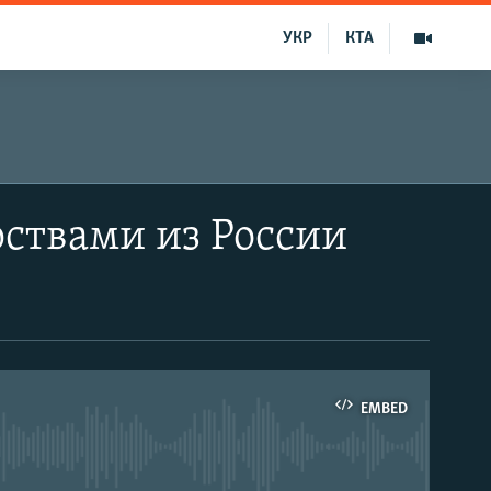
УКР
КТА
рствами из России
EMBED
able