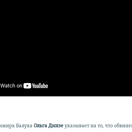
димира Балуха
Ольга Динзе
указывает на то, что обвин