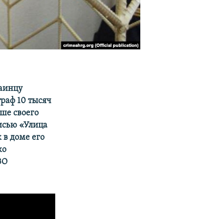
раинцу
раф 10 тысяч
ыше своего
писью «Улица
 в доме его
ко
ЗО