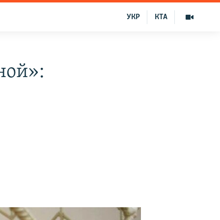
УКР
КТА
ной»: