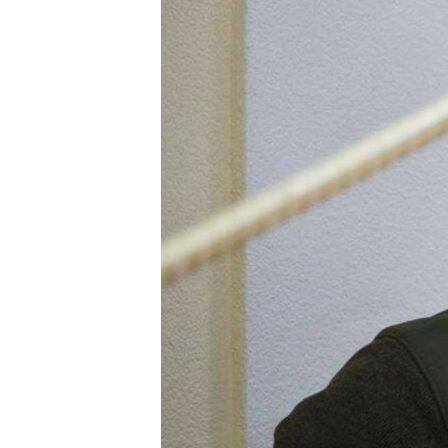
ПОБЕДИТЕЛЕЙ НЕ СУДЯТ?
КРЫМ.НЕПОКОРЕННЫЙ
ELIFBE
УКРАИНСКАЯ ПРОБЛЕМА КРЫМА