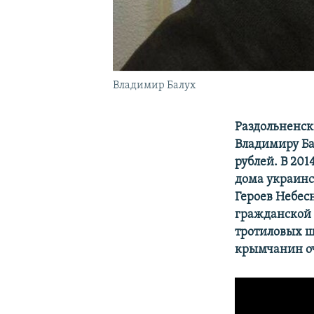
Владимир Балух
Раздольненск
Владимиру Ба
рублей. В 201
дома украинск
Героев Небесн
гражданской 
тротиловых ш
крымчанин оч