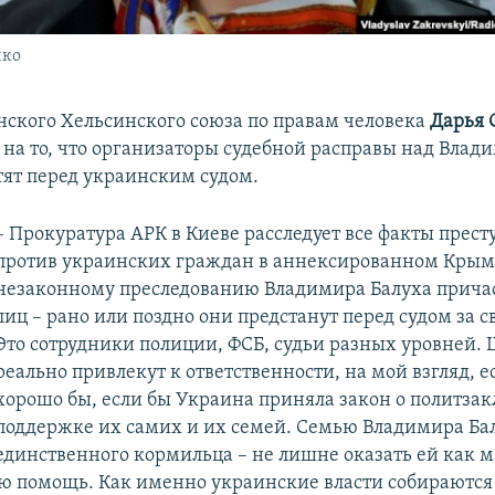
нко
ского Хельсинского союза по правам человека
Дарья 
 на то, что организаторы судебной расправы над Вла
тят перед украинским судом.
– Прокуратура АРК в Киеве расследует все факты прес
против украинских граждан в аннексированном Крыму
незаконному преследованию Владимира Балуха причас
лиц – рано или поздно они предстанут перед судом за с
Это сотрудники полиции, ФСБ, судьи разных уровней. 
реально привлекут к ответственности, на мой взгляд, е
хорошо бы, если бы Украина приняла закон о политза
поддержке их самих и их семей. Семью Владимира Б
единственного кормильца – не лишне оказать ей как 
ую помощь. Как именно украинские власти собираются