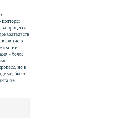
о
о полторы
кам процесса.
 доказательств
аказание в
 меньший
ана – более
сле
роцесс, но в
идимо, было
щита не