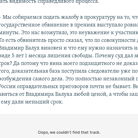
дать видимость справедливого процесса.
– Мы собираемся подать жалобу в прокуратуру на то, чт
государственное обвинение в прениях выступало ровн
минуты. Это нас возмутило, это неуважение к участни
То есть обвинитель просто сказал, что по совокупности
Владимир Балух виновен и что ему нужно назначить н
виде 5 лет 1 месяца лишения свободы. Почему суд дал
срок? Да потому что вина моего подзащитного не доказ
того, доказательная база поступила следователю уже по
возбуждения самого дела. Это полностью незаконный п
России оправдательных приговоров почти не бывает. В
авиться от Владимира Балуха любой ценой, а чтобы за
 ему дали меньший срок.