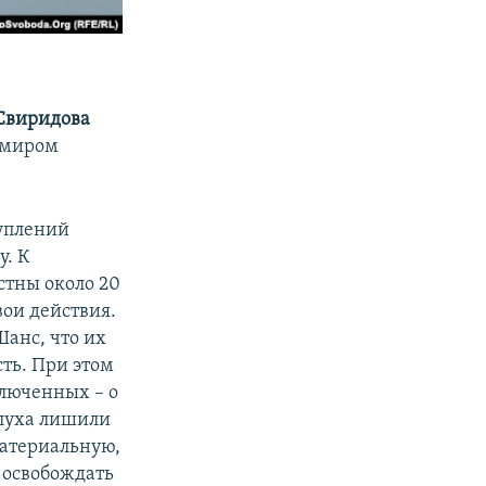
Свиридова
димиром
туплений
. К
тны около 20
вои действия.
Шанс, что их
сть. При этом
ключенных – о
алуха лишили
материальную,
 освобождать