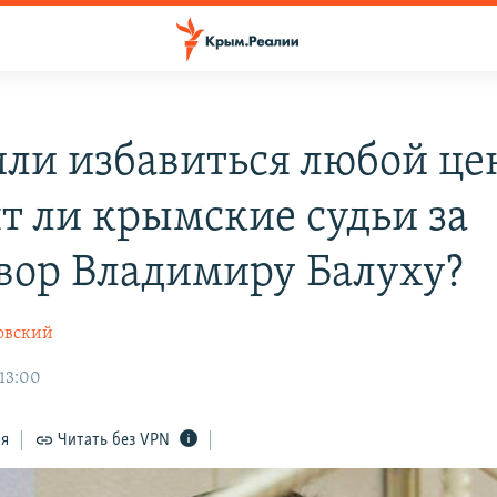
ли избавиться любой це
ят ли крымские судьи за
вор Владимиру Балуху?
овский
 13:00
ся
Читать без VPN