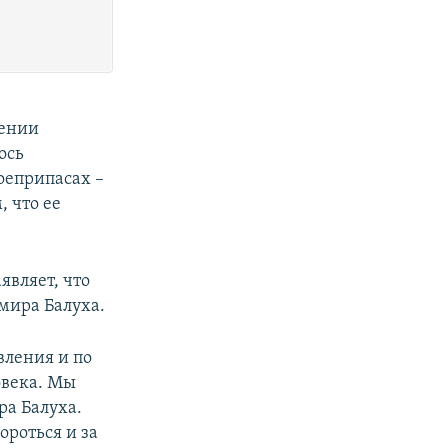
нении
ось
оеприпасах –
, что ее
являет, что
мира Балуха.
вления и по
овека. Мы
ра Балуха.
ороться и за