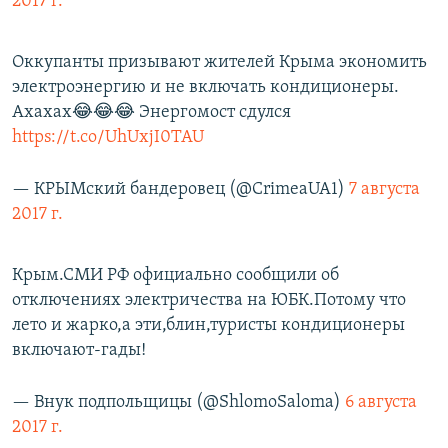
2017 г.
Оккупанты призывают жителей Крыма экономить
электроэнергию и не включать кондиционеры.
Ахахах😂😂😂 Энергомост сдулся
https://t.co/UhUxjI0TAU
— КРЫМский бандеровец (@CrimeaUA1)
7 августа
2017 г.
Крым.СМИ РФ официально сообщили об
отключениях электричества на ЮБК.Потому что
лето и жарко,а эти,блин,туристы кондиционеры
включают-гады!
— Внук подпольщицы (@ShlomoSaloma)
6 августа
2017 г.