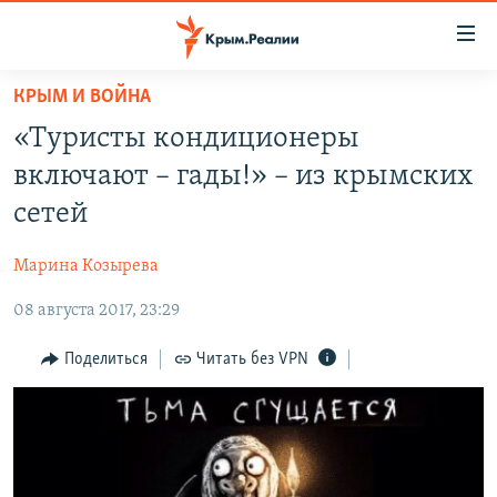
Доступность
ссылки
Вернуться
КРЫМ И ВОЙНА
к
НОВОСТИ
«Туристы кондиционеры
основному
СПЕЦПРОЕКТЫ
содержанию
включают – гады!» – из крымских
ВОДА
Вернутся
ГРУЗ 200
сетей
к
ИСТОРИЯ
КАРТА ВОЕННЫХ ОБЪЕКТОВ КРЫМА
главной
Марина Козырева
ЕЩЕ
11 ЛЕТ ОККУПАЦИИ КРЫМА. 11 ИСТОРИЙ СОПРОТИВЛЕНИЯ
навигации
Вернутся
08 августа 2017, 23:29
РАДІО СВОБОДА
ИНТЕРАКТИВ
к
КАК ОБОЙТИ БЛОКИРОВКУ
ИНФОГРАФИКА
Поделиться
Читать без VPN
поиску
ТЕЛЕПРОЕКТ КРЫМ.РЕАЛИИ
Українською
СОВЕТЫ ПРАВОЗАЩИТНИКОВ
Qırımtatar
ПРОПАВШИЕ БЕЗ ВЕСТИ