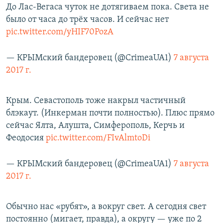
До Лас-Вегаса чуток не дотягиваем пока. Света не
было от часа до трёх часов. И сейчас нет
pic.twitter.com/yHIF70PozA
— КРЫМский бандеровец (@CrimeaUA1)
7 августа
2017 г.
Крым. Севастополь тоже накрыл частичный
блэкаут. (Инкерман почти полностью). Плюс прямо
сейчас Ялта, Алушта, Симферополь, Керчь и
Феодосия
pic.twitter.com/FIvAlmtoDi
— КРЫМский бандеровец (@CrimeaUA1)
7 августа
2017 г.
Обычно нас «рубят», а вокруг свет. А сегодня свет
постоянно (мигает, правда), а округу — уже по 2