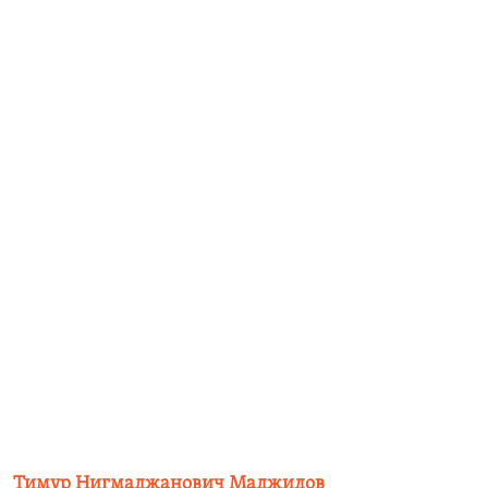
Тимур Нигмаджанович Маджидов