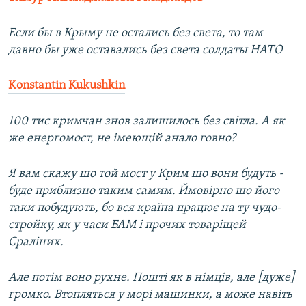
Если бы в Крыму не остались без света, то там
давно бы уже оставались без света солдаты НАТО
Konstantin Kukushkin
100 тис кримчан знов залишилось без світла. А як
же енергомост, не імеющій анало говно?
Я вам скажу шо той мост у Крим шо вони будуть -
буде приблизно таким самим. Ймовірно шо його
таки побудують, бо вся країна працює на ту чудо-
стройку, як у часи БАМ і прочих товаріщей
Сраліних.
Але потім воно рухне. Пошті як в німців, але [дуже]
громко. Втопляться у морі машинки, а може навіть