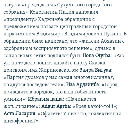
августа «председатель Сухумского городского
собрания» Константин Пилия направил
«президенту» Хаджимба обращение с
предложением назвать центральный городской
парк именем Владимира Владимировича Путина. В
обращении было написано, что «жители Абхазии с
одобрением воспримут это решение», однако в
социальных сетях поднялся бунт.
Ilona Otyrba
: «Раз
уж на то дело пошло, давайте парку Сказка
присвоим имя Жириновского»;
Заира Бигуаа
:
«Партия дураков у нас самая многочисленная,
найдутся последователи»;
Иза Ардзинба
: «Город
приведите в порядок, это ваша обязанность,
умники»;
Ибрагим паша
: «Начинается
жоп..лизание»;
Adgur Agrba
: «Бред какой-то!!!»;
Аста Ласария
: «Офигеть! У них что, коллективная
шизофрения?».