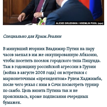
ПРИСОЕДИНЯЙТЕСЬ!
ПОБЕДИТЕЛЕЙ НЕ СУДЯТ?
КРЫМ.НЕПОКОРЕННЫЙ
ELIFBE
УКРАИНСКАЯ ПРОБЛЕМА КРЫМА
Все сайты RFE/RL
Специально для Крым.Реалии
В минувший вторник Владимир Путин на пару
часов заехал в им же оккупированную Абхазию,
чтобы посетить поселок городского типа Пицунда.
Там в годовщину российской агрессии в Грузии
(война в августе 2008 года) он встретился с
марионеточным «президентом» Рулем Хаджимба,
после чего уехал с ним в Сочи посмотреть турнир
по самбо. Цель визита Путина так и не
прояснилась, кроме подписания очередных
бумажек.