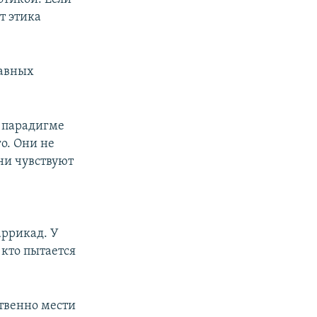
т этика
лавных
В парадигме
о. Они не
они чувствуют
аррикад. У
 кто пытается
ственно мести