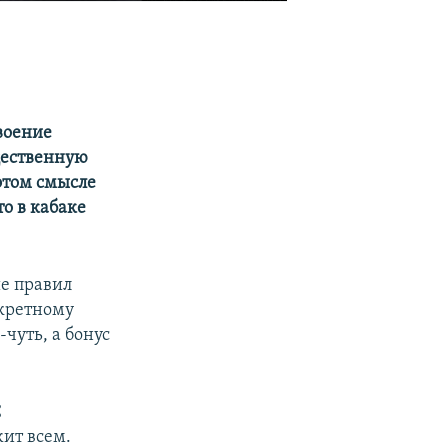
своение
щественную
 этом смысле
то в кабаке
ие правил
нкретному
-чуть, а бонус
С
ит всем.