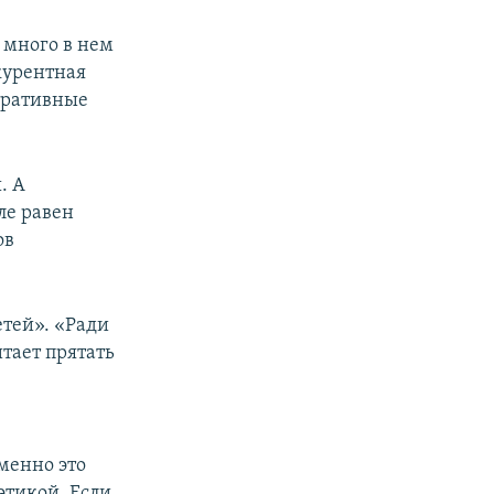
ь много в нем
курентная
тративные
. А
ле равен
ов
етей». «Ради
итает прятать
Именно это
этикой. Если