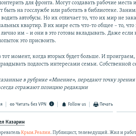
онтерить для фронта. Могут создавать рабочие места 
т быть на госслужбе или работать в библиотеке. Заним
водить автобусы. Но их отличает то, что их мир не зак
альных квартир. В их мире есть что-то общее – то, что
ично им – и они в это готовы вкладывать. Даже если 
попыток это присвоить.
тот момент, когда вторых будет больше. И проиграем,
правдывать подлость интересами семьи. Собственной с
казанные в рубрике «Мнение», передают точку зрения
 всегда отражают позицию редакции
ся
Читать без VPN
Follow us
Печать
ел Казарин
зреватель
Крым.Реалии
. Публицист, телеведущий. Жил и работ