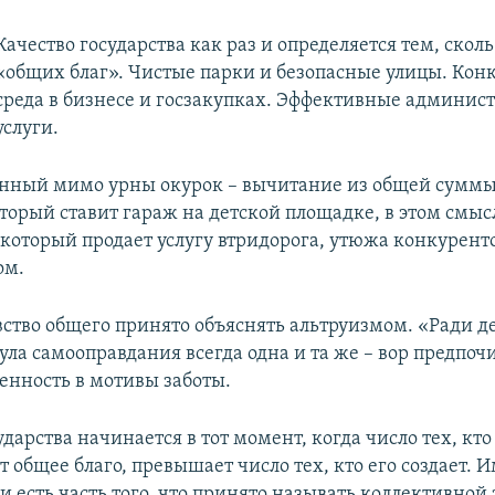
​Качество государства как раз и определяется тем, скол
«общих благ». Чистые парки и безопасные улицы. Кон
среда в бизнесе и госзакупках. Эффективные админис
услуги.
нный мимо урны окурок – вычитание из общей суммы
оторый ставит гараж на детской площадке, в этом смыс
 который продает услугу втридорога, утюжа конкурент
ом.
ство общего принято объяснять альтруизмом. «Ради д
ла самооправдания всегда одна и та же – вор предпоч
венность в мотивы заботы.
дарства начинается в тот момент, когда число тех, кто
 общее благо, превышает число тех, кто его создает. 
 есть часть того, что принято называть коллективной 