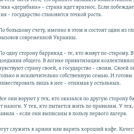
гика «дерибана» – страна идет вразнос. Если побеждае
я – государство становится точкой роста.
​По большому счету, именно в этом и состоит один из г
вызовов современной Украины.
По одну сторону баррикад – те, кто живут по-старому. 
доедания общего. В логике приватизации коллективног
чувствуют страну своей, а государство – своим. Своей 
только и исключительно собственную семью. И готовы
инвестировать лишь в нее – отнимая у остальных.
Все они воруют у тех, кто оказался по другую сторону б
ит налоги. У тех, кто пытается жить по правилам. У тех,
авила – если они выписаны в пользу первого лагеря.
огут служить в армии или варить хороший кофе. Каче