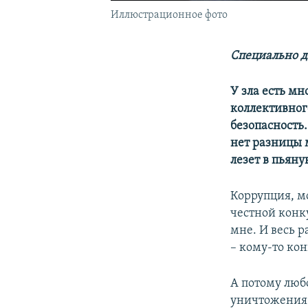
Иллюстрационное фото
Специально д
У зла есть мн
коллективног
безопасность.
нет разницы м
лезет в пьян
Коррупция, мо
честной конк
мне. И весь р
– кому-то ко
А потому любо
уничтожения 