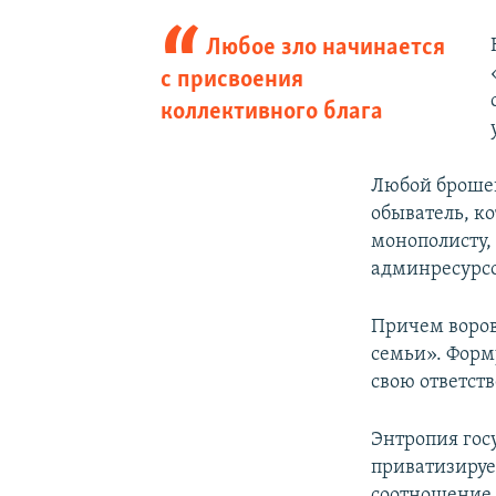
Любое зло начинается
с присвоения
коллективного блага
Любой броше
обыватель, к
монополисту,
админресурс
Причем воров
семьи». Форму
свою ответст
Энтропия госу
приватизирует
соотношение и