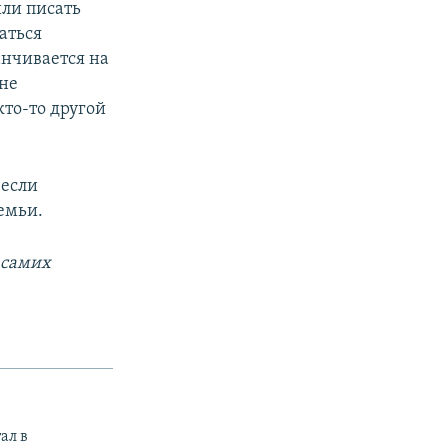
или писать
аться
анчивается на
 не
кто-то другой
 если
емьи.
 самих
ал в