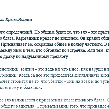
ля Крым.Реалии
ого определений. Но общим будет то, что зло – это при
о блага. Карманник крадет не кошелек. Он крадет об
 Присваивает ее, сокращая общее в пользу частного. В
ежду ним и тем, кто обгоняет по встречке. Или тем, к
ую драку по надуманному предлогу.
нополии, взятки – это ведь ни что иное, как нарушен
уренции. Когда за все это приходится доплачивать ко
асчет строится на то, что убытки – они на всех и по чуть
нкретному и большой.
е зло начинается с присвоения коллективного блага. 
общего капитала. С приватизации того, что принадлеж