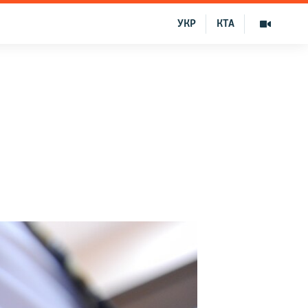
УКР
КТА