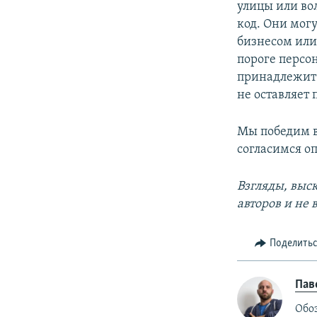
улицы или вол
код. Они могу
бизнесом или 
пороге персон
принадлежит л
не оставляет 
Мы победим в 
согласимся о
Взгляды, выс
авторов и не
Поделить
Пав
Обо