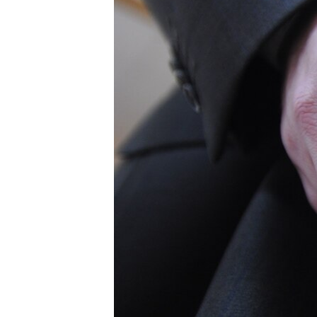
ПОБЕДИТЕЛЕЙ НЕ СУДЯТ?
КРЫМ.НЕПОКОРЕННЫЙ
ELIFBE
УКРАИНСКАЯ ПРОБЛЕМА КРЫМА