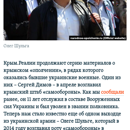
ПРИСОЕДИНЯЙТЕСЬ!
ПОБЕДИТЕЛЕЙ НЕ СУДЯТ?
КРЫМ.НЕПОКОРЕННЫЙ
ELIFBE
УКРАИНСКАЯ ПРОБЛЕМА КРЫМА
Все сайты RFE/RL
Олег Шульга
Крым.Реалии продолжают серию материалов о
крымском «ополчении», в рядах которого
оказались бывшие украинские военные. Один из
них
–
Сергей Димов
–
в апреле возглавил
крымский штаб «самообороны». Как мы
сообщали
ранее, он 11 лет отслужил в составе Вооруженных
сил Украины и был уволен в звании полковника.
Теперь нам стало известно еще об одном выходце
из украинской армии
–
Олеге Шульге, который в
2014 году возглавил роту «самообороны» в