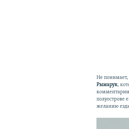
Не понимает,
Рымарук
, ко
комментари
полуострове е
желанию езди