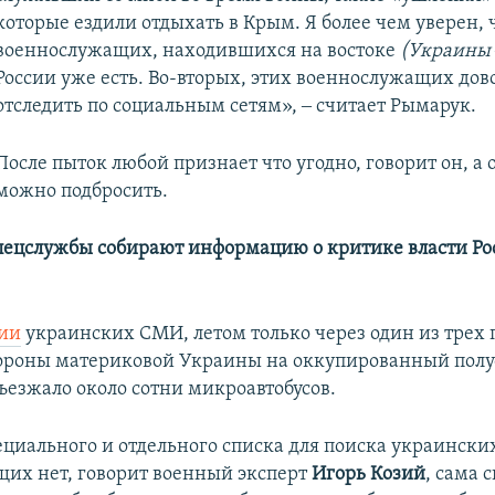
которые ездили отдыхать в Крым. Я более чем уверен, 
военнослужащих, находившихся на востоке
(Украины 
России уже есть. Во-вторых, этих военнослужащих дов
отследить по социальным сетям», ‒ считает Рымарук.
После пыток любой признает что угодно, говорит он, а 
можно подбросить.
пецслужбы собирают информацию о критике власти Р
ии
украинских СМИ, летом только через один из трех
тороны материковой Украины на оккупированный полу
ъезжало около сотни микроавтобусов.
ециального и отдельного списка для поиска украински
их нет, говорит военный эксперт
Игорь Козий
, сама 