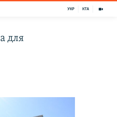
УКР
КТА
а для