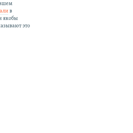
ывшем
али
в
н якобы
называют это