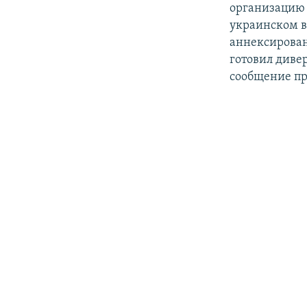
организацию 
украинском 
аннексирован
готовил диве
сообщение пр