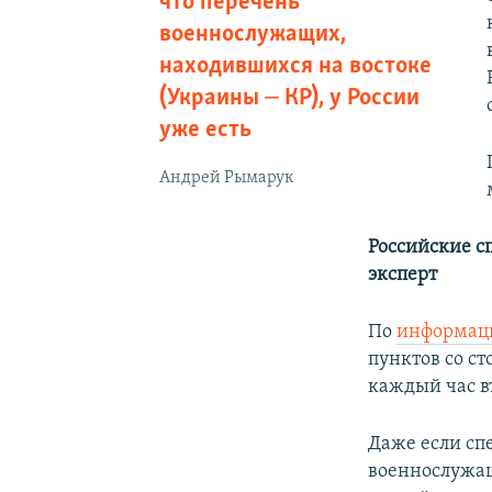
что перечень
военнослужащих,
находившихся на востоке
(Украины ‒ КР), у России
уже есть
Андрей Рымарук
Российские с
эксперт
По
информац
пунктов со с
каждый час в
Даже если сп
военнослужащ