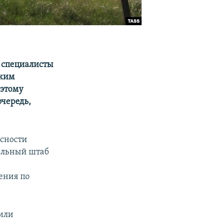
 специалисты
ским
 этому
очередь,
асности
альный штаб
ения по
или