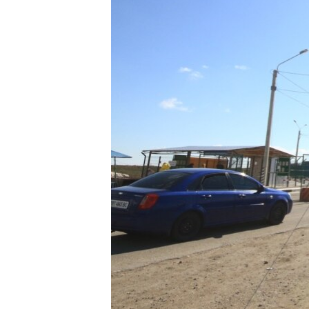
ПОБЕДИТЕЛЕЙ НЕ СУДЯТ?
КРЫМ.НЕПОКОРЕННЫЙ
ELIFBE
УКРАИНСКАЯ ПРОБЛЕМА КРЫМА