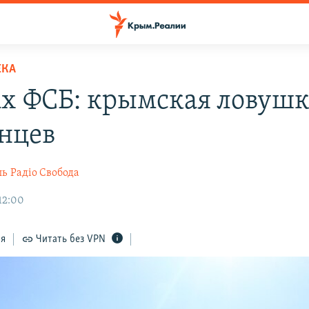
ЕКА
ах ФСБ: крымская ловушк
нцев
ль
Радіо Свобода
 12:00
ся
Читать без VPN