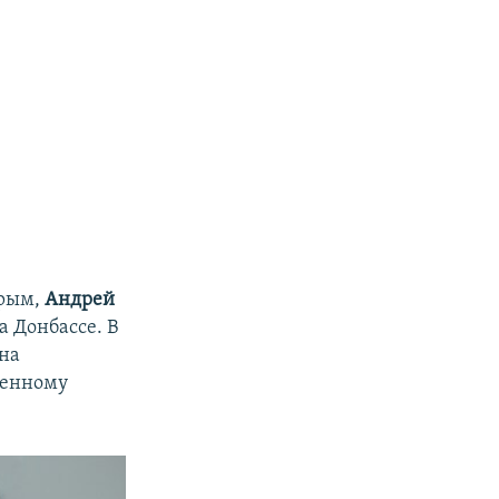
Крым,
Андрей
а Донбассе. В
 на
твенному