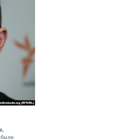
в,
 были,