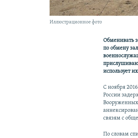
Иллюстрационное фото
Обменивать з
по обмену за
военнослужащ
прислушивают
использует и
С ноября 201
России задер
Вооруженных 
аннексирован
связям с общ
По словам сп