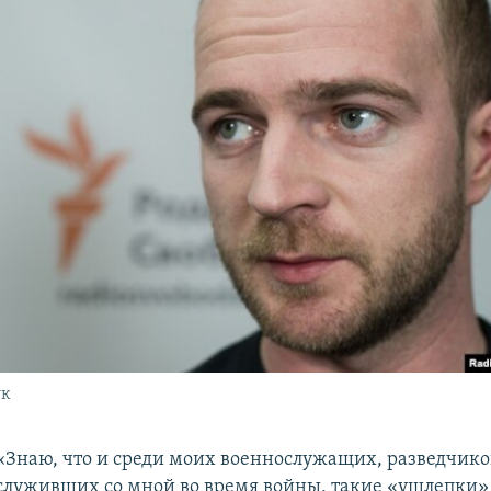
ук
​«Знаю, что и среди моих военнослужащих, разведчико
служивших со мной во время войны, такие «ушлепки»