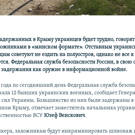
адержанных в Крыму украинцев будет трудно, говорят
ложниками в «минском формате». Отставным украин
им советуют не ездить на полуостров, однако не все к
ся. Федеральная служба безопасности России, в свою 
х задержания как оружие в информационной войне.
6 года по сегодняшний день Федеральная служба безоп
жала 12 бывших украинских военных, сообщает Генер
сил Украины. Большинство из них были задержаны в
ном Крыму, отмечает заместитель начальника управл
ественностью ВСУ
Юзеф Венскович
.
икера, заложникам будут инкриминировать шпионаж 