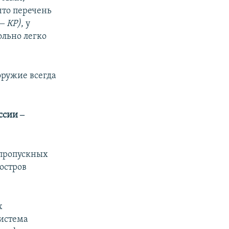
что перечень
‒ КР)
, у
ольно легко
оружие всегда
оссии
‒
 пропускных
остров
х
система