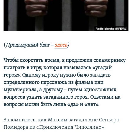
ПРИСОЕДИНЯЙТЕСЬ!
ПОБЕДИТЕЛЕЙ НЕ СУДЯТ?
КРЫМ.НЕПОКОРЕННЫЙ
ELIFBE
УКРАИНСКАЯ ПРОБЛЕМА КРЫМА
Все сайты RFE/RL
(
Предыдущий блог –
здесь
)
Чтобы скоротать время, я предложил сокамернику
поиграть в игру, которая называлась «угадай
героя». Одному игроку нужно было загадать
определенного персонажа из фильма или
мультсериала, а другому – путем односложных
вопросов узнать загаданного героя. Ответами на
вопросы могли быть лишь «да» и «нет».
Запомнилось, как Максим загадал мне Сеньора
Помидора из «Приключения Чиполлино»