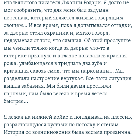
итальянского писателя Джанни Родари. Я долго не
мог сообразить, что для меня был задуман
персонаж, который является живым говорящим
овощем… И все время, пока я допытывался отгадки,
за дверью стоял охранник и, мягко говоря,
недоумевал от того, что слышал. Об этой прослушке
мы узнали только когда за дверью что-то в
истерике прыснуло и в глазке показалась красная
рожа, улыбающаяся в тридцать два зуба и
кричащая сквозь смех, что мы наркоманы… Мы
разделили настроение вертухая. Все-таки ситуация
вышла забавная. Мы были двумя простыми
парнями, нам было весело и время летело
быстрее...
Я лежал на нижней койке и поглядывал на плесень,
разрастающуюся кустами по потолку и стенам.
История ее возникновения была весьма прозаична.