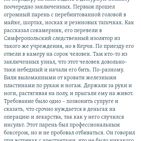
поочередно заключенных. Первым прошел
огромный парень с перебинтованной головой в
майке, шортах, носках и резиновых тапочках. Как
рассказал сокамерник, его перевели в
Симферопольский следственный изолятор из
такого же учреждения, но в Керчи. По приезду его
отвели в камеру на сорок человек. Там кто-то из
заключенных узнал, что этот человек довольно-
таки небедный и начали его бить. По-разному.
Били выломанными от кровати железными
пластинами по рукам и ногам. Держали за руки и
ноги, растягивая на полу, и прыгали ему на живот.
Требование было одно – позвонить супруге и
сказать, что срочно нуждается в деньгах на
операцию и лекарства, так как у него случился
инсульт. Этот парень был профессиональным
боксером, но и не пробовал отбиваться. Он говорил
при встречах с арестантами, что не было никакого