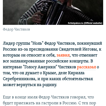
ПРИСОЕДИНЯЙТЕСЬ!
ПОБЕДИТЕЛЕЙ НЕ СУДЯТ?
КРЫМ.НЕПОКОРЕННЫЙ
ELIFBE
Федор Чистяков
УКРАИНСКАЯ ПРОБЛЕМА КРЫМА
Все сайты RFE/RL
Лидер группы "Ноль" Федор Чистяков, покинувший
Россию из-за преследования Свидетелей Иеговы, к
которым он относит и себя,
заявил
, что отменяет
все запланированные российские концерты. В
интервью "Голосу Америки" Чистяков
рассказал
о
том, что он думает о Крыме, деле Кирилла
Серебренникова, и при каких обстоятельствах
может вернуться на родину.
Еще в конце июля Федор Чистяков говорил, что
будет приезжать на гастроли в Россию. С тех пор