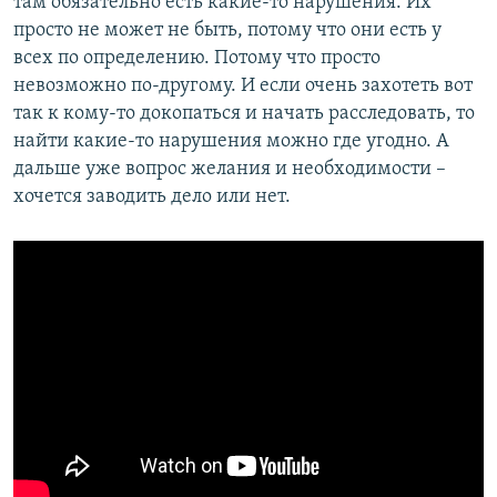
там обязательно есть какие-то нарушения. Их
просто не может не быть, потому что они есть у
всех по определению. Потому что просто
невозможно по-другому. И если очень захотеть вот
так к кому-то докопаться и начать расследовать, то
найти какие-то нарушения можно где угодно. А
дальше уже вопрос желания и необходимости –
хочется заводить дело или нет.​