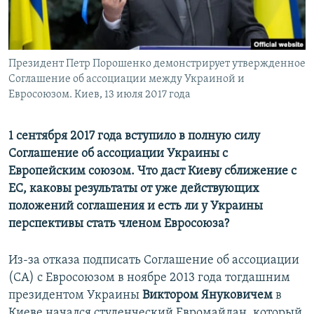
ПРИСОЕДИНЯЙТЕСЬ!
ПОБЕДИТЕЛЕЙ НЕ СУДЯТ?
КРЫМ.НЕПОКОРЕННЫЙ
ELIFBE
Президент Петр Порошенко демонстрирует утвержденное
Соглашение об ассоциации между Украиной и
УКРАИНСКАЯ ПРОБЛЕМА КРЫМА
Евросоюзом. Киев, 13 июля 2017 года
Все сайты RFE/RL
1 сентября 2017 года вступило в полную силу
Соглашение об ассоциации Украины с
Европейским союзом. Что даст Киеву сближение с
ЕС, каковы результаты от уже действующих
положений соглашения и есть ли у Украины
перспективы стать членом Евросоюза?
Из-за отказа подписать Соглашение об ассоциации
(СА) с Евросоюзом в ноябре 2013 года тогдашним
президентом Украины
Виктором Януковичем
в
Киеве начался студенческий Евромайдан, который