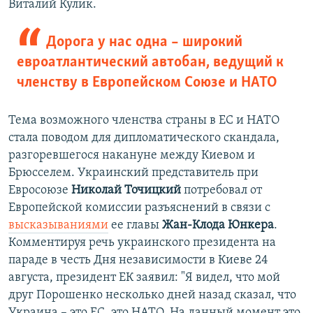
Виталий Кулик.
Дорога у нас одна – широкий
евроатлантический автобан, ведущий к
членству в Европейском Союзе и НАТО
Тема возможного членства страны в ЕС и НАТО
стала поводом для дипломатического скандала,
разгоревшегося накануне между Киевом и
Брюсселем. Украинский представитель при
Евросоюзе
Николай Точицкий
потребовал от
Европейской комиссии разъяснений в связи с
высказываниями
ее главы
Жан-Клода Юнкера
.
Комментируя речь украинского президента на
параде в честь Дня независимости в Киеве 24
августа, президент ЕК заявил: "Я видел, что мой
друг Порошенко несколько дней назад сказал, что
Украина – это ЕС, это НАТО. На данный момент это