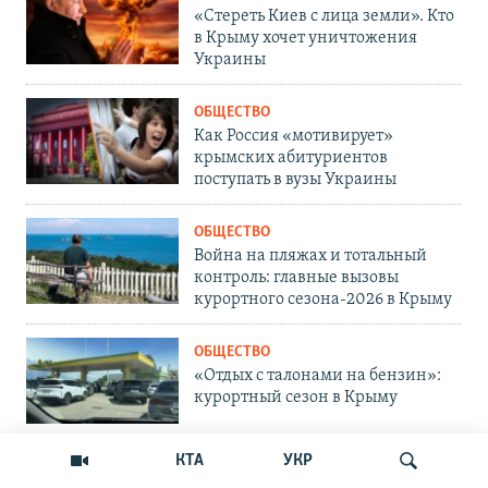
«Стереть Киев с лица земли». Кто
в Крыму хочет уничтожения
Украины
ОБЩЕСТВО
Как Россия «мотивирует»
крымских абитуриентов
поступать в вузы Украины
ОБЩЕСТВО
Война на пляжах и тотальный
контроль: главные вызовы
курортного сезона-2026 в Крыму
ОБЩЕСТВО
«Отдых с талонами на бензин»:
курортный сезон в Крыму
КТА
УКР
ОБЩЕСТВО