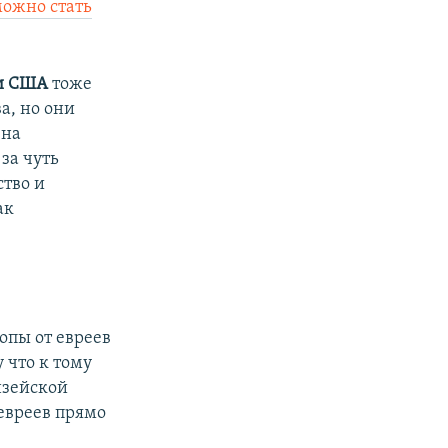
ожно стать
 и США
тоже
а, но они
 на
за чуть
ство и
ак
опы от евреев
 что к тому
нзейской
евреев прямо