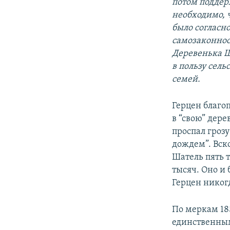
потом поддер
необходимо, 
было согласн
самозаконнос
Деревенька Ш
в пользу сел
семей.
Герцен благо
в “свою” дере
проспал грозу
дождем”. Вск
Шатель пять 
тысяч. Оно и 
Герцен никог
По меркам 185
единственным