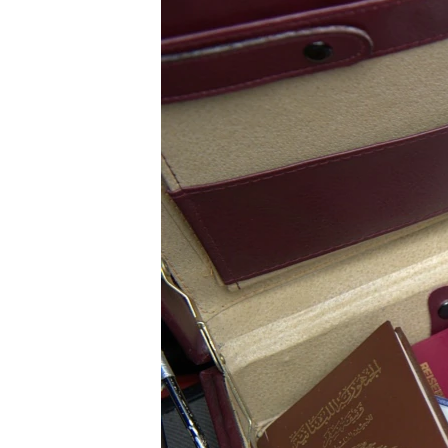
ПОБЕДИТЕЛЕЙ НЕ СУДЯТ?
КРЫМ.НЕПОКОРЕННЫЙ
ELIFBE
УКРАИНСКАЯ ПРОБЛЕМА КРЫМА