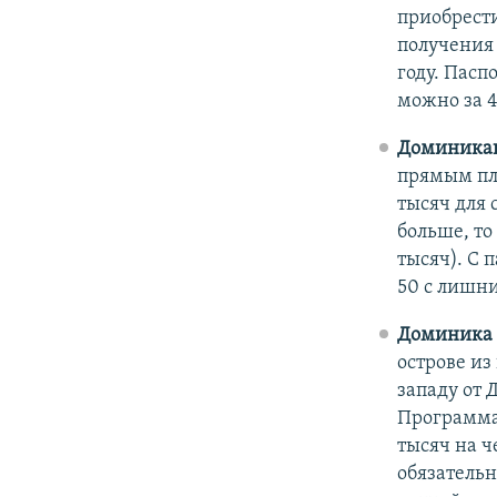
приобрест
получения 
году. Пасп
можно за 4
Доминикан
прямым пла
тысяч для 
больше, то
тысяч). С 
50 с лишни
Доминика
острове из
западу от 
Программа 
тысяч на ч
обязательн