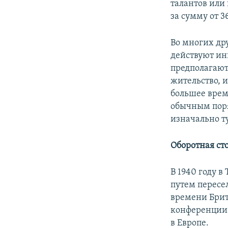
талантов или
за сумму от 3
Во многих др
действуют ин
предполагают
жительство, и
большее врем
обычным поря
изначально ту
Оборотная ст
В 1940 году 
путем пересе
времени Брит
конференции 
в Европе.