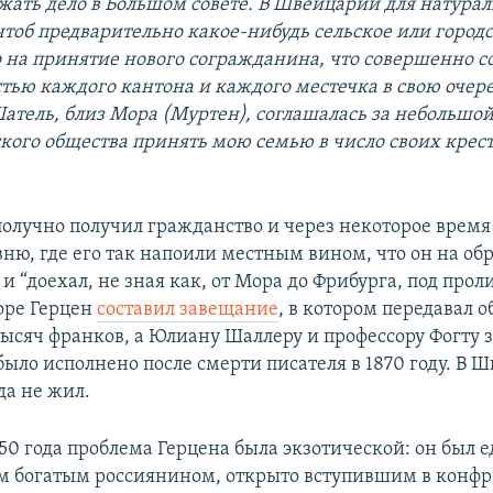
жать дело в Большом совете. В Швейцарии для натура
чтоб предварительно какое-нибудь сельское или город
о на принятие нового согражданина, что совершенно со
тью каждого кантона и каждого местечка в свою очере
атель, близ Мора (Муртен), соглашалась за небольшой
ьского общества принять мою семью в число своих крес
получно получил гражданство и через некоторое время
вню, где его так напоили местным вином, что он на об
 и “доехал, не зная как, от Мора до Фрибурга, под про
оре Герцен
составил завещание
, в котором передавал 
тысяч франков, а Юлиану Шаллеру и профессору Фогту 
было исполнено после смерти писателя в 1870 году. В 
да не жил.
0 года проблема Герцена была экзотической: он был е
 богатым россиянином, открыто вступившим в конфр