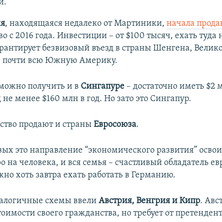
й.
я
, находящаяся недалеко от Мартиники,
начала прода
о с 2016 года. Инвестиции – от $100 тысяч, ехать туда 
рантирует безвизовый въезд в страны Шенгена, Велик
 почти всю Южную Америку.
можно получить и в
Сингапуре
– достаточно иметь $2 м
 не менее $160 млн в год. Но зато это Сингапур.
ство продают и страны
Евросоюза
.
вых это направление “экономического развития” осво
о на человека, и вся семья – счастливый обладатель е
но хоть завтра ехать работать в Германию.
аналогичные схемы ввели
Австрия, Венгрия и Кипр
. Авс
оимости своего гражданства, но требует от претенден