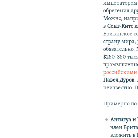
императором.
обретения дру
Можно, напри
в
Сент-Китс и
Британское со
страну мира, 
обязательно.
$250-350 тыс
промышленнос
российскими
Павел Дуров
.
неизвестно. П
Примерно по 
Антигуа и 
член Брита
вложить в