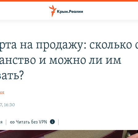
рта на продажу: сколько 
анство и можно ли им
вать?
мя
, 16:30
ся
Читать без VPN