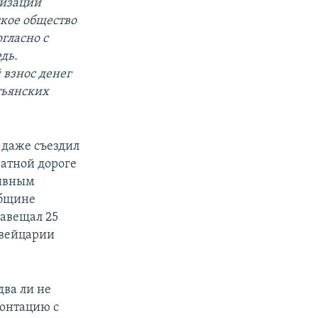
лизации
ское общество
гласно с
дь.
 взнос денег
тьянских
 даже съездил
ратной дороге
ливным
общине
завещал 25
Швейцарии
два ли не
онтацию с