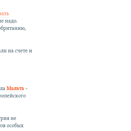
вать
не надо.
обританию,
лн на счете и
ила
Мальта
–
вропейского
трия не
тов особых