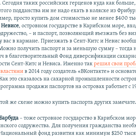
 Сегодня таких российских герценов куда как больше,
гого подданства им не надо ехать в коляске из Фрибур
мер, просто купить дом стоимостью не менее $400 ты
 Невисе
, островном государстве в Карибском море, вх
дружество, – и паспорт, позволяющий въезжать без виз
у вас в кармане. Приезжать в Сент-Китс и Невис вооб
 Можно получить паспорт и за меньшую сумму – тогда 
яч в благотворительный Фонд диверсификации сахарн
ти Сент-Китс и Невиса. Именно так
решил свои проб
 властями
в 2014 году создатель «ВКонтакте» и основат
 Как это сказалось на сахарной промышленности остро
рограмма продажи паспортов на островах работает с 19
той же схеме можно купить паспорта других замечате
Барбуда
– тоже островное государство в Карибском мор
нского содружества. Для получения гражданства нео
 Национальный фонд развития как минимум $250 тыся