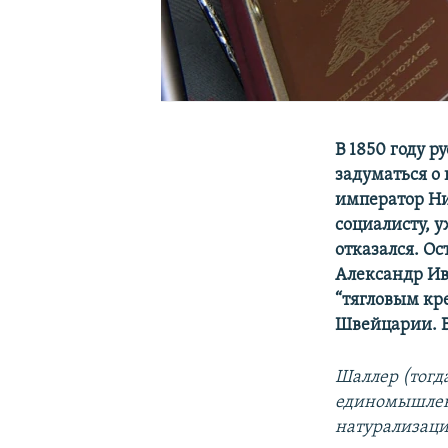
В 1850 году 
задуматься о
император Ни
социалисту, 
отказался. О
Александр Ив
“тягловым кр
Швейцарии. В
Шаллер (тогд
единомышленн
натурализации