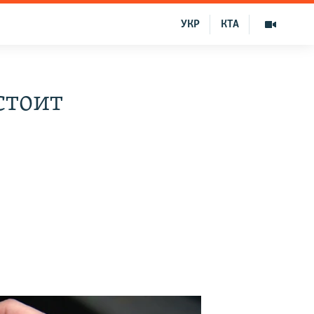
УКР
КТА
стоит