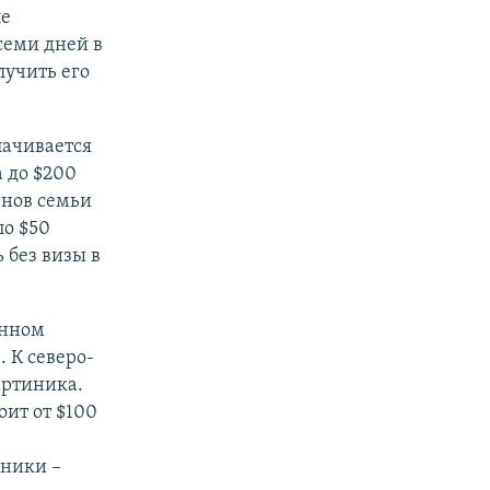
ле
семи дней в
лучить его
лачивается
а до $200
енов семьи
по $50
 без визы в
енном
 К северо-
артиника.
оит от $100
иники –