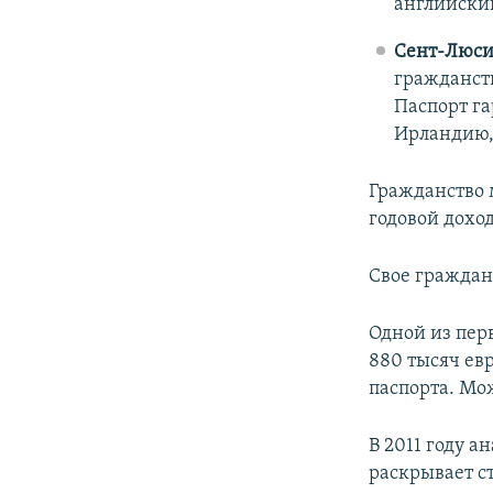
английски
Сент-Люси
гражданств
Паспорт га
Ирландию,
Гражданство 
годовой доход
Свое граждан
Одной из пер
880 тысяч евр
паспорта. Мож
В 2011 году 
раскрывает ст