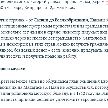
 неординарных историй успеха в прошлом, мадьяром
м
60 тыс. евро, Кипр просит 2,5 млн евро.
угих странах – от
Латвии до Великобритании, Канады
вестиционные программы предоставления гражданств
 несколько лет жизни в стране: инвестор получает вид
 только через несколько лет гражданство. Фактически, 
я в некоторых из этих стран можно получить граждан
дком, без всяких денег – если, конечно, придумать, к
да въехать и получить право на работу.
орона медали
в Третьем Рейхе активно обсуждался план очищения Евр
ления их на Мадагаскар. План не осуществился, потому
ания установила морскую блокаду, и в 1942 году на Ва
нацисты приняли решение уничтожить европейских 