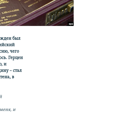
ужден был
сийский
сию, чего
ось. Герцен
, и
ину – стал
тена, в
й
 меня, и