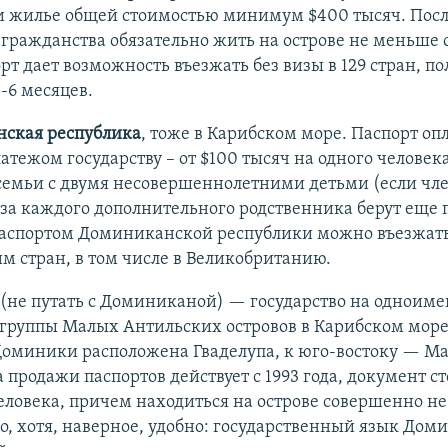
и жилье общей стоимостью минимум $400 тысяч. Пос
гражданства обязательно жить на острове не меньше 
орт дает возможность въезжать без визы в 129 стран, по
-6 месяцев.
ская республика
, тоже в Карибском море. Паспорт оп
тежом государству – от $100 тысяч на одного человек
семьи с двумя несовершеннолетними детьми (если чл
 за каждого дополнительного родственника берут еще 
паспортом Доминиканской республики можно въезжать
м стран, в том числе в Великобританию.
(не путать с Доминиканой) — государство на одноим
 группы Малых Антильских островов в Карибском море.
Доминики расположена Гваделупа, к юго-востоку — М
продажи паспортов действует с 1993 года, документ ст
еловека, причем находиться на острове совершенно не
о, хотя, наверное, удобно: государственный язык Дом