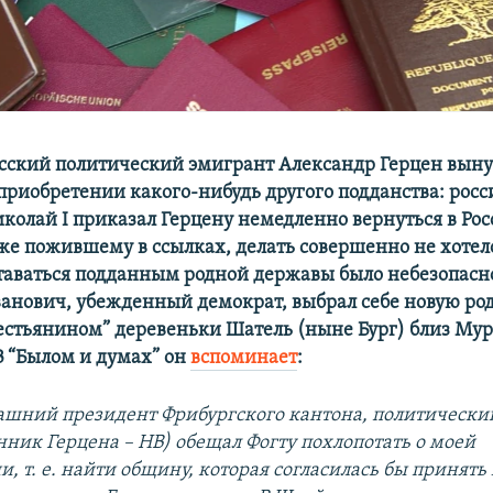
русский политический эмигрант Александр Герцен вын
 приобретении какого-нибудь другого подданства: рос
колай I приказал Герцену немедленно вернуться в Рос
уже пожившему в ссылках, делать совершенно не хотел
ставаться подданным родной державы было небезопасно
анович, убежденный демократ, выбрал себе новую род
естьянином” деревеньки Шатель (ныне Бург) близ Мур
 “Былом и думах” он
вспоминает
:
ашний президент Фрибургского кантона, политически
ик Герцена – НВ) обещал Фогту похлопотать о моей
, т. е. найти общину, которая согласилась бы принять