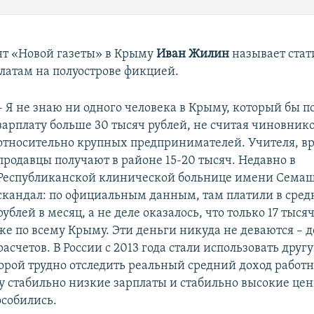
т «Новой газеты» в Крыму
Иван Жилин
называет стат
латам на полуострове фикцией.
– Я не знаю ни одного человека в Крыму, который бы п
зарплату больше 30 тысяч рублей, не считая чиновник
относительно крупных предпринимателей. Учителя, вр
продавцы получают в районе 15-20 тысяч. Недавно в
Республиканской клинической больнице имени Сема
скандал: по официальным данным, там платили в сред
рублей в месяц, а не деле оказалось, что только 17 тысяч
же по всему Крыму. Эти деньги никуда не деваются – д
расчетов. В России с 2013 года стали использовать друг
рой трудно отследить реальный средний доход работн
у стабильно низкие зарплаты и стабильно высокие цен
особились.