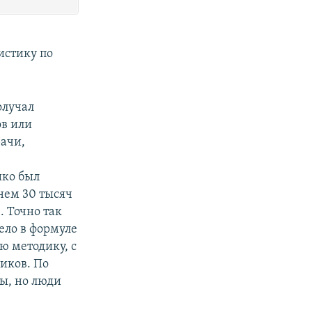
истику по
олучал
ов или
ачи,
шко был
нем 30 тысяч
. Точно так
ело в формуле
ую методику, с
иков. По
ы, но люди