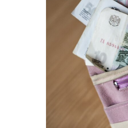
ПОБЕДИТЕЛЕЙ НЕ СУДЯТ?
КРЫМ.НЕПОКОРЕННЫЙ
ELIFBE
УКРАИНСКАЯ ПРОБЛЕМА КРЫМА