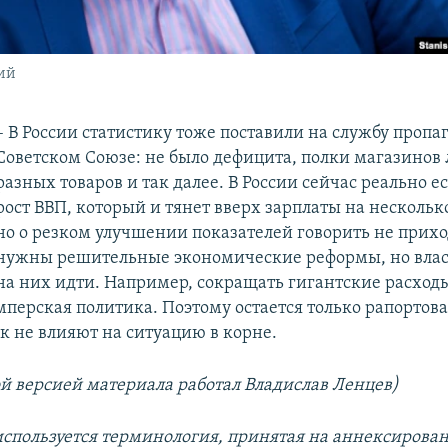
ий
– В России статистику тоже поставили на службу пропаг
Советском Союзе: не было дефицита, полки магазинов 
разных товаров и так далее. В России сейчас реально 
рост ВВП, который и тянет вверх зарплаты на нескольк
но о резком улучшении показателей говорить не прихо
нужны решительные экономические реформы, но власт
на них идти. Например, сокращать гигантские расход
перская политика. Поэтому остается только рапортоват
к не влияют на ситуацию в корне.
ой версией материала работал Владислав Ленцев)
используется терминология, принятая на аннексирова