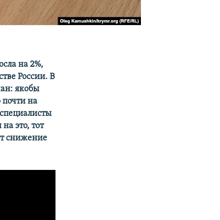
осла на 2%,
тве России. В
ан: якобы
о почти на
 специалисты
на это, тот
ет снижение