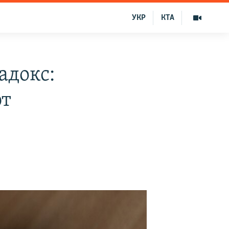
УКР
КТА
адокс:
ют