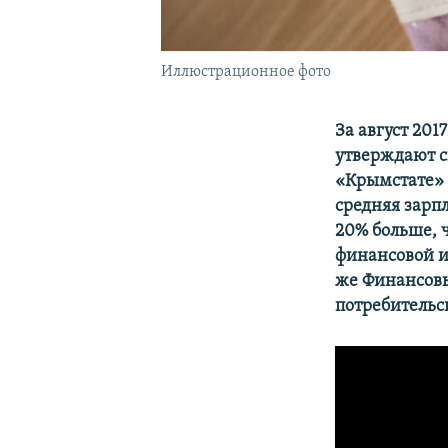
Иллюстрационное фото
За август 201
утверждают с
«Крымстате» 
средняя зарпл
20% больше, 
финансовой и 
же
Финансовы
потребительс