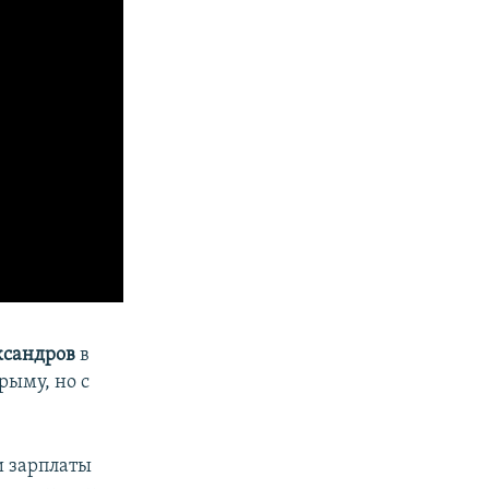
ксандров
в
рыму, но с
и зарплаты