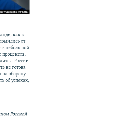
анде, как в
ломились от
есть небольшой
о процентов,
дится. России
ь не готова
ы на оборону
ь об успехах,
нном Россией