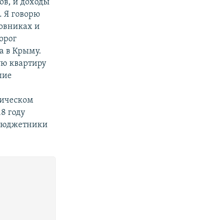
ов, и доходы
. Я говорю
новниках и
орог
а в Крыму.
ую квартиру
шие
тическом
18 году
 бюджетники