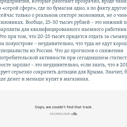
предприятий, которые работают прозрачно, вроде банк
в «серой сфере», где по бумагам одно, а по факту другое
сейчас только о реальном секторе экономики, не о чи
силовиках. Вообще, 25-30 тысяч рублей – это нижний п
зарплаты для квалифицированного наемного работник
Это при том, что 20-25 тысяч придется отдать за съемн
на полуострове – неудивительно, что туда не едут хоро
специалисты из России. Что до прогнозов о снижении
потребительской активности при сегодняшнем статис
росте зарплат – это неудивительно, если знать, что в 20
рует серьезно сократить дотации для Крыма. Значит,
ше денег и меньше купят в магазинах.