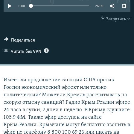
ПРИСОЕДИНЯЙТЕСЬ!
ПОБЕДИТЕЛЕЙ НЕ СУДЯТ?
0:00
26:59
КРЫМ.НЕПОКОРЕННЫЙ
Загрузить
ELIFBE
УКРАИНСКАЯ ПРОБЛЕМА КРЫМА
Поделиться
Все сайты RFE/RL
Читать без VPN
Имеет ли продолжение санкций США против
России экономический эффект или только
политический? Может ли Кремль рассчитывать на
скорую отмену санкций? Радио Крым.Реалии эфире
24 часа в сутки, 7 дней в неделю. В Крыму слушайте
105.9 ФМ. Также эфир доступен на сайте
Крым.Реалии. Крымчане могут бесплатно звонить в
эфир по телефону 8 800 100 69 26 или писать на