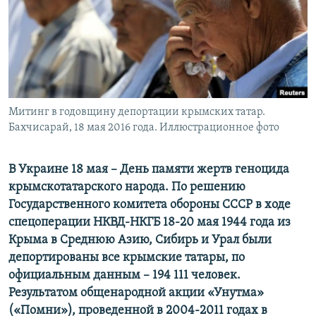
ПРИСОЕДИНЯЙТЕСЬ!
ПОБЕДИТЕЛЕЙ НЕ СУДЯТ?
КРЫМ.НЕПОКОРЕННЫЙ
ELIFBE
УКРАИНСКАЯ ПРОБЛЕМА КРЫМА
Все сайты RFE/RL
Митинг в годовщину депортации крымских татар.
Бахчисарай, 18 мая 2016 года. Иллюстрационное фото
В Украине 18 мая – День памяти жертв геноцида
крымскотатарского народа. По решению
Государственного комитета обороны СССР в ходе
спецоперации НКВД-НКГБ 18-20 мая 1944 года из
Крыма в Среднюю Азию, Сибирь и Урал были
депортированы все крымские татары, по
официальным данным – 194 111 человек.
Результатом общенародной акции «Унутма»
(«Помни»), проведенной в 2004-2011 годах в