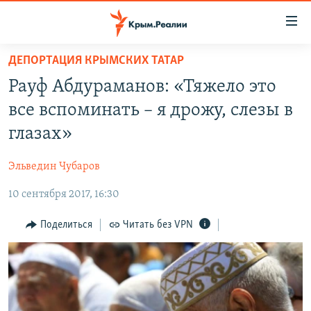
Доступность
ссылки
Вернуться
ДЕПОРТАЦИЯ КРЫМСКИХ ТАТАР
к
НОВОСТИ
Рауф Абдураманов: «Тяжело это
основному
СПЕЦПРОЕКТЫ
содержанию
все вспоминать – я дрожу, слезы в
ВОДА
Вернутся
ГРУЗ 200
глазах»
к
ИСТОРИЯ
КАРТА ВОЕННЫХ ОБЪЕКТОВ КРЫМА
главной
Эльведин Чубаров
ЕЩЕ
11 ЛЕТ ОККУПАЦИИ КРЫМА. 11 ИСТОРИЙ СОПРОТИВЛЕНИЯ
навигации
Вернутся
10 сентября 2017, 16:30
РАДІО СВОБОДА
ИНТЕРАКТИВ
к
КАК ОБОЙТИ БЛОКИРОВКУ
ИНФОГРАФИКА
Поделиться
Читать без VPN
поиску
ТЕЛЕПРОЕКТ КРЫМ.РЕАЛИИ
Українською
СОВЕТЫ ПРАВОЗАЩИТНИКОВ
Qırımtatar
ПРОПАВШИЕ БЕЗ ВЕСТИ