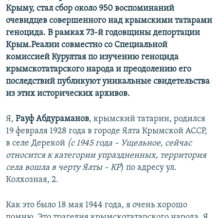
Крыму, стал сбор около 950 воспоминаний
очевидцев совершенного над крымскими татарами
геноцида. В рамках 73-й годовщины депортации
Крым.Реалии совместно со Специальной
комиссией Курултая по изучению геноцида
крымскотатарского народа и преодолению его
последствий публикуют уникальные свидетельства
из этих исторических архивов.
Я,
Рауф Абдураманов
, крымский татарин, родился
19 февраля 1928 года в городе Ялта Крымской АССР,
в селе Дерекой
(с 1945 года – Ущельное, сейчас
относится к категории упраздненных, территория
села вошла в черту Ялты – КР
) по адресу ул.
Колхозная, 2.
Как это было 18 мая 1944 года, я очень хорошо
помню. Это трагедия крымскотатарского народа. Я