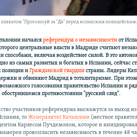
лакатом "Проголосуй за "Да" перед испанским полицейским. Б
Каталонии начался
референдум о независимости
от Исп
оторого центральные власти в Мадриде считают неза
и способами, включая воздействие силой. В это автон
дно из самых развитых и богатых в Испании, сейчас с
й полиции и
Гражданской гвардии
страны. Лидеры Кат
ержки и обвиняют Мадрид в тоталитаризме. При этом
 возможного голосования правительство Испании и р
 обострившемся противостоянии "русский след".
ство участников референдума выскажутся за выход из
Испания, то
Женералитат Каталонии
(местное правител
идентом Карлесом Пучдемоном, которое и инициирова
 намерен провозгласить независимость в течение 48 ча