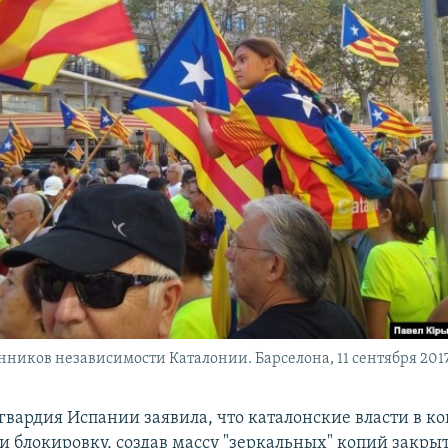
нников независимости Каталонии. Барселона, 11 сентября 2017
гвардия Испании заявила, что каталонские власти в к
и блокировку, создав массу "зеркальных" копий закры