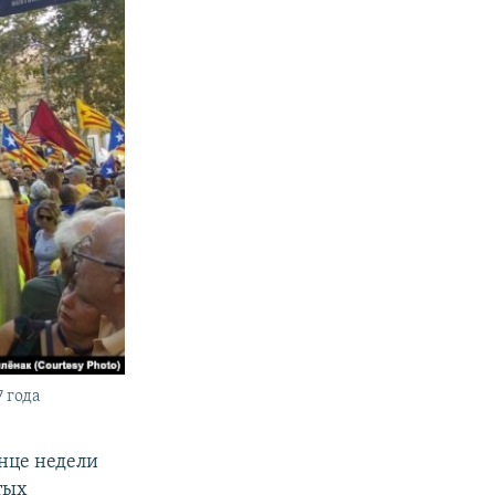
 года
онце недели
тых