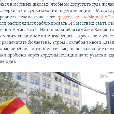
хся в местных школах, чтобы не допустить туда жел
ь. Верховный суд Каталонии, подчиняющийся Мадриду
авительству во главе с его
председателем Мариано Ра
ели распорядился заблокировать 144 местных сайта с
е, в том числе сайт Национальной ассамблеи Каталони
ром жители автономии могли узнать адрес своего участ
 распечатать бюллетень. Утром 1 октября во всей Ката
ьные перебои с интернет-связью, не позволяющие счит
таки пробился через кордоны полиции на те участки, гд
де идет.