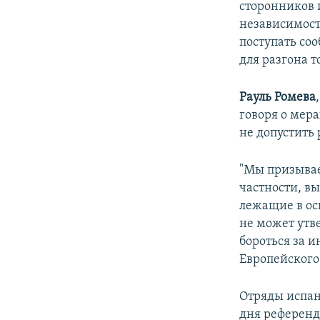
сторонников 
независимост
поступать со
для разгона 
Рауль Ромева
говоря о мер
не допустить 
"Мы призывае
частности, вы
лежащие в ос
не может утв
бороться за 
Европейского
Отряды испан
дня референд