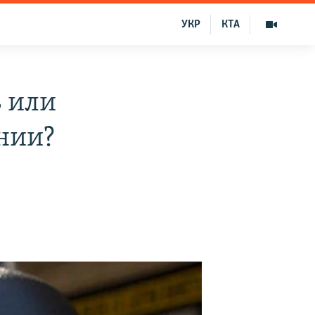
УКР
КТА
ь или
нии?