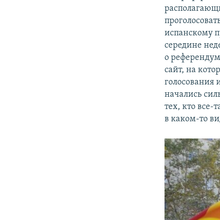
располагающи
проголосоват
испанскому пр
середине нед
о референдум
сайт, на кото
голосования и
начались сил
тех, кто все-
в каком-то ви