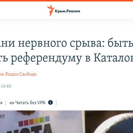
ани нервного срыва: быт
ть референдуму в Катало
ев
Радио Свобода
 14:40
ся
Читать без VPN