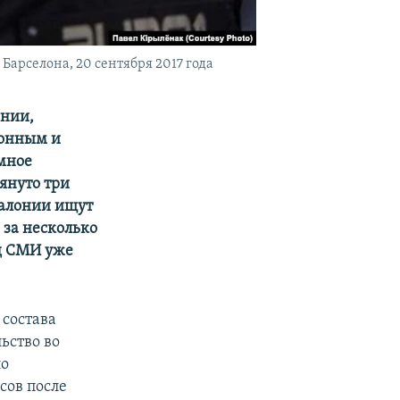
арселона, 20 сентября 2017 года
ании,
конным и
омное
тянуто три
алонии ищут
 за несколько
яд СМИ уже
 состава
ьство во
ло
сов после