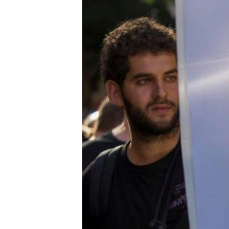
ПОБЕДИТЕЛЕЙ НЕ СУДЯТ?
КРЫМ.НЕПОКОРЕННЫЙ
ELIFBE
УКРАИНСКАЯ ПРОБЛЕМА КРЫМА