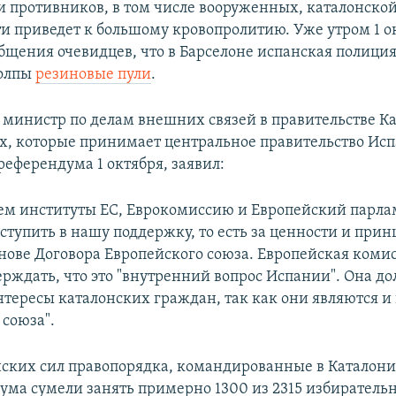
и противников, в том числе вооруженных, каталонско
и приведет к большому кровопролитию. Уже утром 1 о
общения очевидцев, что в Барселоне испанская полиц
толпы
резиновые пули
.
, министр по делам внешних связей в правительстве К
ах, которые принимает центральное правительство Ис
референдума 1 октября, заявил:
м институты ЕС, Еврокомиссию и Европейский парла
ступить в нашу поддержку, то есть за ценности и при
нове Договора Европейского союза. Европейская коми
ерждать, что это "внутренний вопрос Испании". Она д
интересы каталонских граждан, так как они являются 
 союза".
ских сил правопорядка, командированные в Каталони
ума сумели занять примерно 1300 из 2315 избирательн