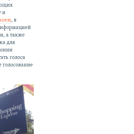
ающих
 и
хоем
, в
 информацией
и, а также
ка для
лонии
ать голоса
е голосование