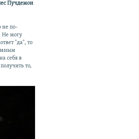
лес Пучдемон
 не по-
. Не могу
твет "да", то
номным
на себя в
 получить то,