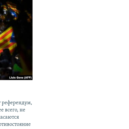
т референдум,
 всего, не
пасаются
ротивостояние