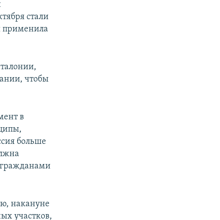
й
ктября стали
ия применила
аталонии,
пании, чтобы
мент в
нципы,
ссия больше
олжна
и гражданами
ю, накануне
ых участков,