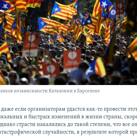
ников независимости Каталонии в Барселоне
 даже если организаторам удастся как-то провести это
кальных и быстрых изменений в жизни страны, скорее
днако страсти накалились до такой степени, что все о
атастрофической случайности, в результате которой п