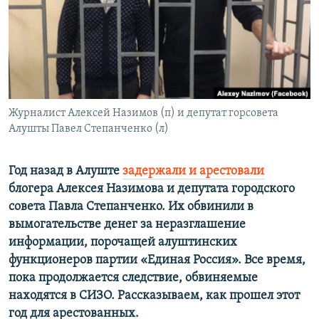
ПРИСОЕДИНЯЙТЕСЬ!
ПОБЕДИТЕЛЕЙ НЕ СУДЯТ?
КРЫМ.НЕПОКОРЕННЫЙ
ELIFBE
УКРАИНСКАЯ ПРОБЛЕМА КРЫМА
Все сайты RFE/RL
Журналист Алексей Назимов (п) и депутат горсовета
Алушты Павел Степанченко (л)
Год назад в Алуште
задержали и арестовали
блогера Алексея Назимова и депутата городского
совета Павла Степанченко. Их обвинили в
вымогательстве денег за неразглашение
информации, порочащей алуштинских
функционеров партии «Единая Россия». Все время,
пока продолжается следствие, обвиняемые
находятся в СИЗО. Рассказываем, как прошел этот
год для арестованных.