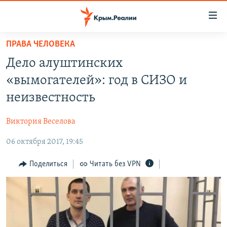
Доступность
ссылки
Вернуться
ПРАВА ЧЕЛОВЕКА
к
НОВОСТИ
Дело алуштинских
основному
СПЕЦПРОЕКТЫ
содержанию
«вымогателей»: год в СИЗО и
ВОДА
Вернутся
ГРУЗ 200
неизвестность
к
ИСТОРИЯ
КАРТА ВОЕННЫХ ОБЪЕКТОВ КРЫМА
главной
Виктория Веселова
ЕЩЕ
11 ЛЕТ ОККУПАЦИИ КРЫМА. 11 ИСТОРИЙ СОПРОТИВЛЕНИЯ
навигации
Вернутся
06 октября 2017, 19:45
РАДІО СВОБОДА
ИНТЕРАКТИВ
к
КАК ОБОЙТИ БЛОКИРОВКУ
ИНФОГРАФИКА
Поделиться
Читать без VPN
поиску
ТЕЛЕПРОЕКТ КРЫМ.РЕАЛИИ
Українською
СОВЕТЫ ПРАВОЗАЩИТНИКОВ
Qırımtatar
ПРОПАВШИЕ БЕЗ ВЕСТИ