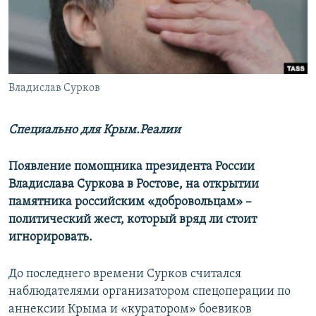
ПРИСОЕДИНЯЙТЕСЬ!
ПОБЕДИТЕЛЕЙ НЕ СУДЯТ?
КРЫМ.НЕПОКОРЕННЫЙ
ELIFBE
Владислав Сурков
УКРАИНСКАЯ ПРОБЛЕМА КРЫМА
Все сайты RFE/RL
Специально для Крым.Реалии
Появление помощника президента России
Владислава Суркова в Ростове, на открытии
памятника российским «добровольцам» –
политический жест, который вряд ли стоит
игнорировать.
До последнего времени Сурков считался
наблюдателями организатором спецоперации по
аннексии Крыма и «куратором» боевиков