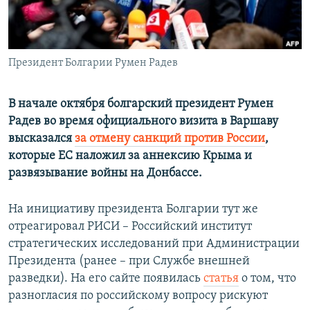
ПРИСОЕДИНЯЙТЕСЬ!
ПОБЕДИТЕЛЕЙ НЕ СУДЯТ?
КРЫМ.НЕПОКОРЕННЫЙ
ELIFBE
Президент Болгарии Румен Радев
УКРАИНСКАЯ ПРОБЛЕМА КРЫМА
В начале октября болгарский президент Румен
Все сайты RFE/RL
Радев во время официального визита в Варшаву
высказался
за отмену санкций против России
,
которые ЕС наложил за аннексию Крыма и
развязывание войны на Донбассе.
На инициативу президента Болгарии тут же
отреагировал РИСИ – Российский институт
стратегических исследований при Администрации
Президента (ранее – при Службе внешней
разведки). На его сайте появилась
статья
о том, что
разногласия по российскому вопросу рискуют