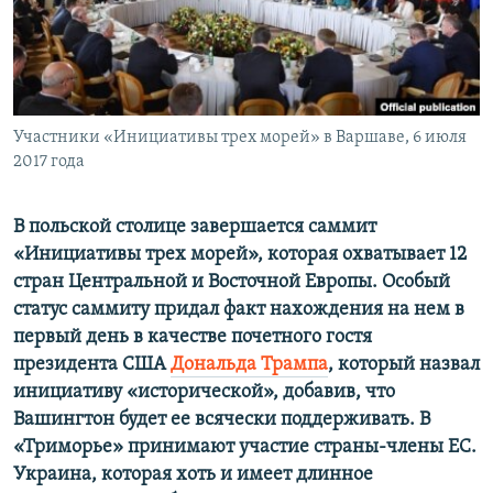
ПРИСОЕДИНЯЙТЕСЬ!
ПОБЕДИТЕЛЕЙ НЕ СУДЯТ?
КРЫМ.НЕПОКОРЕННЫЙ
ELIFBE
Участники «Инициативы трех морей» в Варшаве, 6 июля
УКРАИНСКАЯ ПРОБЛЕМА КРЫМА
2017 года
Все сайты RFE/RL
В польской столице завершается саммит
«Инициативы трех морей», которая охватывает 12
стран Центральной и Восточной Европы. Особый
статус саммиту придал факт нахождения на нем в
первый день в качестве почетного гостя
президента США
Дональда Трампа
, который назвал
инициативу «исторической», добавив, что
Вашингтон будет ее всячески поддерживать. В
«Триморье» принимают участие страны-члены ЕС.
Украина, которая хоть и имеет длинное