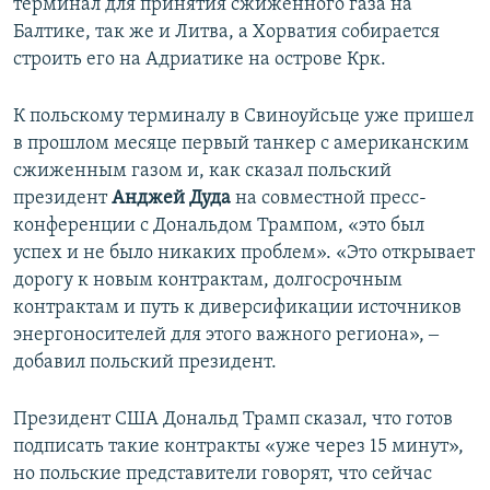
терминал для принятия сжиженного газа на
Балтике, так же и Литва, а Хорватия собирается
строить его на Адриатике на острове Крк.
К польскому терминалу в Свиноуйсьце уже пришел
в прошлом месяце первый танкер с американским
сжиженным газом и, как сказал польский
президент
Анджей Дуда
на совместной пресс-
конференции с Дональдом Трампом, «это был
успех и не было никаких проблем». «Это открывает
дорогу к новым контрактам, долгосрочным
контрактам и путь к диверсификации источников
энергоносителей для этого важного региона», ‒
добавил польский президент.
Президент США Дональд Трамп сказал, что готов
подписать такие контракты «уже через 15 минут»,
но польские представители говорят, что сейчас