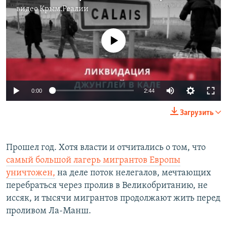
видео
Крым.Реалии
No media source currently available
0:00
2:44
Загрузить
Прошел год. Хотя власти и отчитались о том, что
самый большой лагерь мигрантов Европы
уничтожен,
на деле поток нелегалов, мечтающих
перебраться через пролив в Великобританию, не
иссяк, и тысячи мигрантов продолжают жить перед
проливом Ла-Манш.