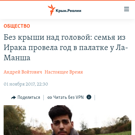
Доступность
ссылки
Вернуться
ОБЩЕСТВО
к
НОВОСТИ
Без крыши над головой: семья из
основному
СПЕЦПРОЕКТЫ
содержанию
Ирака провела год в палатке у Ла-
ВОДА
Вернутся
ГРУЗ 200
Манша
к
ИСТОРИЯ
КАРТА ВОЕННЫХ ОБЪЕКТОВ КРЫМА
главной
Андрей Войтович
Настоящее Время
ЕЩЕ
11 ЛЕТ ОККУПАЦИИ КРЫМА. 11 ИСТОРИЙ СОПРОТИВЛЕНИЯ
навигации
Вернутся
01 ноября 2017, 22:30
РАДІО СВОБОДА
ИНТЕРАКТИВ
к
КАК ОБОЙТИ БЛОКИРОВКУ
ИНФОГРАФИКА
Поделиться
Читать без VPN
поиску
ТЕЛЕПРОЕКТ КРЫМ.РЕАЛИИ
Українською
СОВЕТЫ ПРАВОЗАЩИТНИКОВ
Qırımtatar
ПРОПАВШИЕ БЕЗ ВЕСТИ