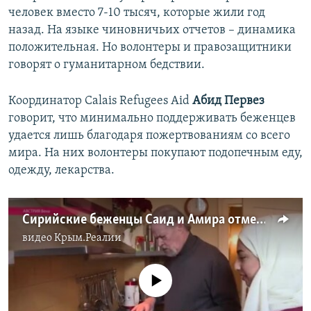
человек вместо 7-10 тысяч, которые жили год
назад. На языке чиновничьих отчетов – динамика
положительная. Но волонтеры и правозащитники
говорят о гуманитарном бедствии.
Координатор Calais Refugees Aid
Абид Первез
говорит, что минимально поддерживать беженцев
удается лишь благодаря пожертвованиям со всего
мира. На них волонтеры покупают подопечным еду,
одежду, лекарства.
Сирийские беженцы Саид и Амира отмечают Рождество в доме баронов фон Зассов
видео
Крым.Реалии
No media source currently available