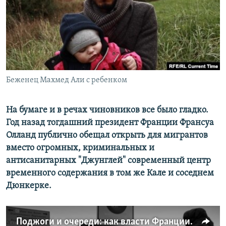
ПРИСОЕДИНЯЙТЕСЬ!
ПОБЕДИТЕЛЕЙ НЕ СУДЯТ?
КРЫМ.НЕПОКОРЕННЫЙ
ELIFBE
УКРАИНСКАЯ ПРОБЛЕМА КРЫМА
Все сайты RFE/RL
Беженец Махмед Али с ребенком
На бумаге и в речах чиновников все было гладко.
Год назад тогдашний президент Франции Франсуа
Олланд публично обещал открыть для мигрантов
вместо огромных, криминальных и
антисанитарных "Джунглей" современный центр
временного содержания в том же Кале и соседнем
Дюнкерке.
Поджоги и очереди: как власти Франции расселяют мигрантов из нелегального лагеря в Кале