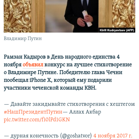
ПРИСОЕДИНЯЙТЕСЬ!
ПОБЕДИТЕЛЕЙ НЕ СУДЯТ?
КРЫМ.НЕПОКОРЕННЫЙ
ELIFBE
Владимир Путин
УКРАИНСКАЯ ПРОБЛЕМА КРЫМА
Все сайты RFE/RL
Рамзан Кадыров в День народного единства 4
ноября
объявил
конкурс на лучшее стихотворение
о Владимире Путине. Победителю глава Чечни
пообещал iPhone X, который ему подарили
участники чеченской команды КВН.
— Давайте закидывайте стихотворения с хештегом
#НашПрезидентПутин
— Аллах Акбар
pic.twitter.com/fi0lPd1GKN
— дурная конечность (@goshatvor)
4 ноября 2017 г.