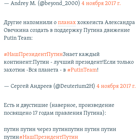
— Andrey M. (@beyond_2000)
4 ноября 2017 г.
Другие напомнили о
планах
хоккеиста Александра
Овечкина создать в поддержку Путина движение
Putin Team:
#НашПрезидентПутин
Знает каждый
континент:Путин - лучший президент!Если только
захотим -Вся планета - в
#PutinTeam
!
— Сергей Андреев (@Deuterium2H)
4 ноября 2017 г.
Есть и двустишие (наверное, произведение
посвящено 17 годам правления Путина):
путин путин через путинпутин путин путин
путин
#НашПрезидентПутин