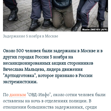
ПРИСОЕДИНЯЙТЕСЬ!
ПОБЕДИТЕЛЕЙ НЕ СУДЯТ?
КРЫМ.НЕПОКОРЕННЫЙ
ELIFBE
УКРАИНСКАЯ ПРОБЛЕМА КРЫМА
Задержание 5 ноября в Москве
Все сайты RFE/RL
Около 500 человек были задержаны в Москве и в
других городах России 5 ноября на
несанкционированных акциях сторонников
Вячеслава Мальцева, лидера движения
"Артподготовка", которое признано в России
экстремистским.
По
данным
"ОВД-Инфо", около сотни человек были
оставлены на ночь в отделениях полиции. В
отношении большинства задержанных, среди