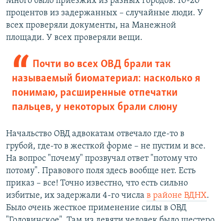
Много было приезжих из разных городов. 10-20
процентов из задержанных – случайные люди. У
всех проверяли документы, на Манежной
площади. У всех проверяли вещи.
Почти во всех ОВД брали так
называемый биоматериал: насколько я
понимаю, расширенные отпечатки
пальцев, у некоторых брали слюну
Начальство ОВД адвокатам отвечало где-то в
грубой, где-то в жесткой форме – не пустим и все.
На вопрос "почему" прозвучал ответ "потому что
потому". Правового поля здесь вообще нет. Есть
приказ – все! Точно известно, что есть сильно
избитые, их задержали 4-го числа
в районе ВДНХ
.
Было очень жесткое применение силы в ОВД
"Головинское". Там из девяти человек было шестеро