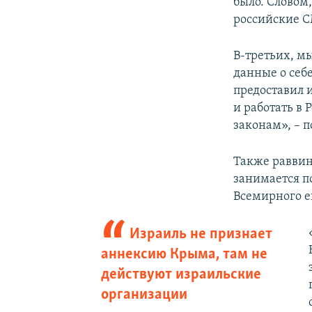
было. Словом
российские 
В-третьих, м
данные о себе
предоставил 
и работать в 
законам», – п
Также раввин
занимается п
Всемирного е
Израиль не признает
аннексию Крыма, там не
действуют израильские
организации