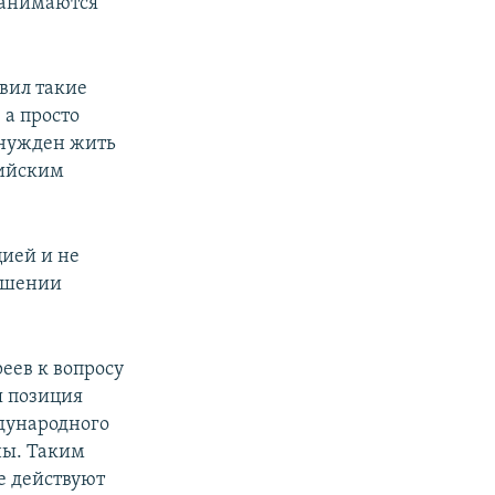
занимаются
вил такие
 а просто
ынужден жить
сийским
цией и не
ношении
еев к вопросу
я позиция
дународного
ны. Таким
е действуют