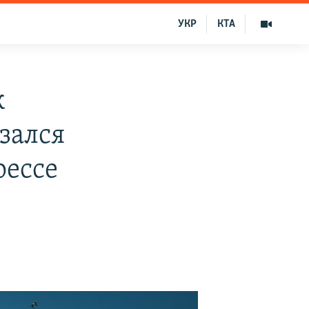
УКР
КТА
к
зался
рессе