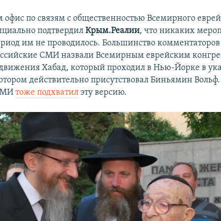
 офис по связям с общественностью Всемирного еврей
ициально подтвердил
Крым.Реалии
, что никаких меро
риод им не проводилось. Большинство комментаторов 
оссийские СМИ назвали Всемирным еврейским конгре
движения Хабад, который проходил в Нью-Йорке в ук
котором действительно присутствовал Биньямин Вольф.
 СМИ
тоже подхватил
эту версию.