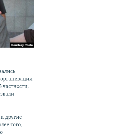
зались
 организации
В частности,
азвали
 и другие
лее того,
о