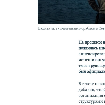
Памятник затопленным кораблям в Сев
На прошлой 
появилась ин
аннексирован
источниках ук
тысяч руково
был официаль
В тексте нов
добавив, что
организация 
структурами 