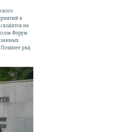
ского
приятий в
сходится на
ссом Форум
азанных
 Позднее ряд