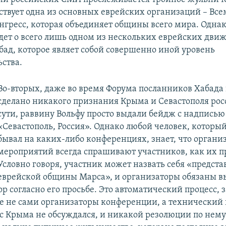
ствует одна из основных еврейских организаций – Вс
нгресс, которая объединяет общины всего мира. Одна
идет о всего лишь одном из нескольких еврейских дви
ад, которое являет собой совершенно иной уровень
ьства.
Во-вторых, даже во время Форума посланников Хабада
сделано никакого признания Крыма и Севастополя ро
сути, раввину Вольфу просто выдали бейдж с надписью
«Севастополь, Россия». Однако любой человек, который
бывал на каких-либо конференциях, знает, что органи
мероприятий всегда спрашивают участников, как их п
Условно говоря, участник может назвать себя «предст
еврейской общины Марса», и организаторы обязаны в
р согласно его просьбе. Это автоматический процесс, 
е не сами организаторы конференции, а технический 
с Крыма не обсуждался, и никакой резолюции по нему