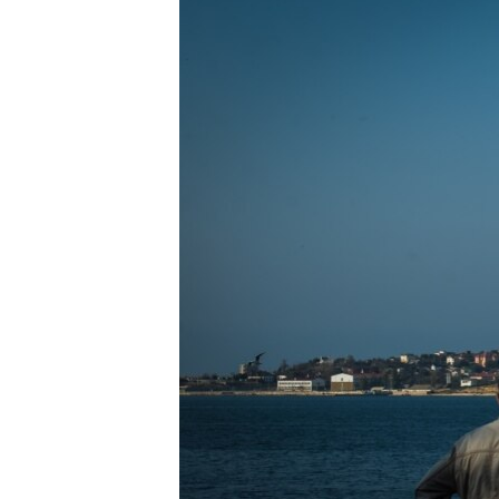
ПОБЕДИТЕЛЕЙ НЕ СУДЯТ?
КРЫМ.НЕПОКОРЕННЫЙ
ELIFBE
УКРАИНСКАЯ ПРОБЛЕМА КРЫМА