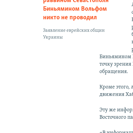
раввином Севастополя
Биньямином Вольфом
никто не проводил
Заявление еврейских общин
Украины
Биньямином В
точку зрения
обращения.
Кроме этого,
движения Хаб
Эту же инфо
Восточного п
«В информаци