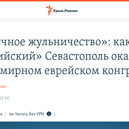
чное жульничество»: ка
ийский» Севастополь ока
емирном еврейском конг
ова
12:50
ся
Читать без VPN