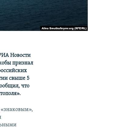
 РИА Новости
кобы признал
российских
стии свыше 5
ообщил, что
тополя».
е «знаковым»,
я
ельными