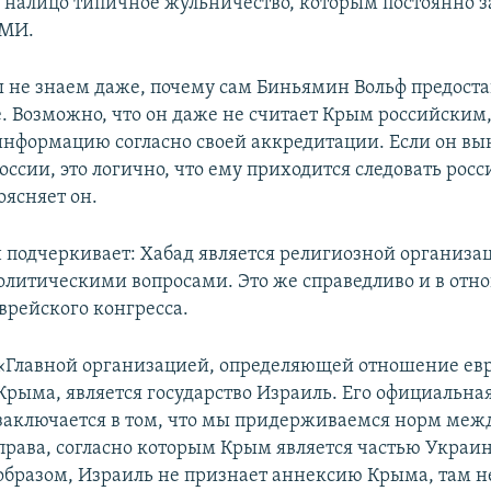
, налицо типичное жульничество, которым постоянно 
СМИ.
ы не знаем даже, почему сам Биньямин Вольф предоста
. Возможно, что он даже не считает Крым российским,
информацию согласно своей аккредитации. Если он в
России, это логично, что ему приходится следовать рос
оясняет он.
 подчеркивает: Хабад является религиозной организа
олитическими вопросами. Это же справедливо и в от
врейского конгресса.
«Главной организацией, определяющей отношение евр
Крыма, является государство Израиль. Его официальна
заключается в том, что мы придерживаемся норм меж
права, согласно которым Крым является частью Украи
образом, Израиль не признает аннексию Крыма, там н