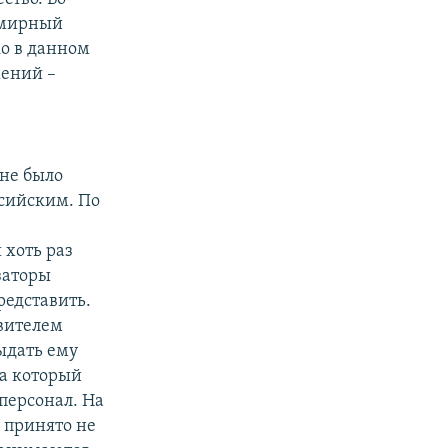
емирный
ко в данном
жений –
 не было
ссийским. По
 хоть раз
заторы
редставить.
авителем
ыдать ему
за который
персонал. На
 принято не