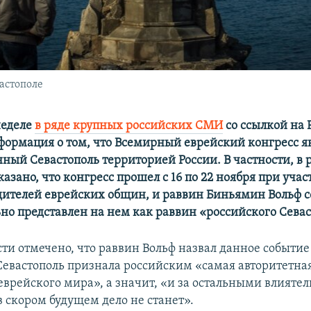
астополе
неделе
в ряде крупных российских СМИ
со ссылкой на
формация о том, что Всемирный еврейский конгресс я
ный Севастополь территорией России. В частности, в 
азано, что конгресс прошел с 16 по 22 ноября при уча
дителей еврейских общин, и раввин Биньямин Вольф с
но представлен на нем как раввин «российского Севас
ости отмечено, что раввин Вольф назвал данное событи
 Севастополь признала российским «самая авторитетна
еврейского мира», а значит, «и за остальными влият
в скором будущем дело не станет».