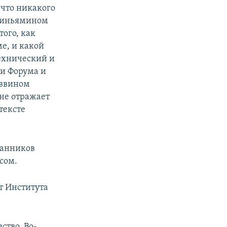
что никакого
 Биньямином
того, как
ме, и какой
технический и
и Форума и
аввином
 не отражает
тексте
ланников
сом.
т Института
тво. Во-