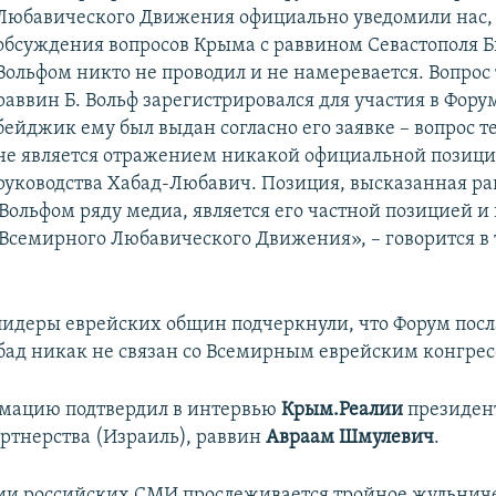
Любавического Движения официально уведомили нас, 
обсуждения вопросов Крыма с раввином Севастополя
Вольфом никто не проводил и не намеревается. Вопрос 
раввин Б. Вольф зарегистрировался для участия в Фору
бейджик ему был выдан согласно его заявке – вопрос 
не является отражением никакой официальной позици
руководства Хабад-Любавич. Позиция, высказанная р
ольфом ряду медиа, является его частной позицией и
 Всемирного Любавического Движения», – говорится в 
 лидеры еврейских общин подчеркнули, что Форум пос
ад никак не связан со Всемирным еврейским конгрес
рмацию подтвердил в интервью
Крым.Реалии
президен
артнерства (Израиль), раввин
Авраам Шмулевич
.
и российских СМИ прослеживается тройное жульничес