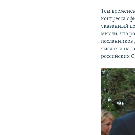
Тем временем
конгресса
оф
указанный пе
мысли, что р
посланников 
числах и на 
российских