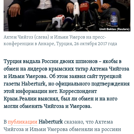
ПРИСОЕДИНЯЙТЕСЬ!
ПОБЕДИТЕЛЕЙ НЕ СУДЯТ?
КРЫМ.НЕПОКОРЕННЫЙ
ELIFBE
Ахтем Чийгоз (слева) и Ильми Умеров на пресс-
УКРАИНСКАЯ ПРОБЛЕМА КРЫМА
конференции в Анкаре, Турция, 26 октября 2017 года
Все сайты RFE/RL
Турция выдала России двоих шпионов – якобы в
обмен на лидеров крымских татар Ахтема Чийгоза
и Ильми Умерова. Об этом заявил сайт турецкой
газеты Haberturk, но официального подтверждения
этой информации нет. Корреспондент
Крым.Реалии выяснял, был ли обмен и на кого
могли обменять Чийгоза и Умерова.
В
публикации
Haberturk
сказано, что Ахтема
Чийгоза и Ильми Умерова обменяли на россиян