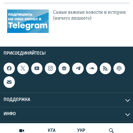
Cамые важные новости и истории
(ничего лишнего)
ПРИСОЕДИНЯЙТЕСЬ!
ПОДДЕРЖКА
ИНФО
UTC+3
Copyright Крым.Реалии, 2026 | Все права защищены.
КТА
УКР