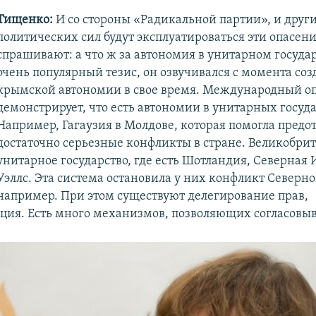
Тищенко:
И со стороны «Радикальной партии», и друг
политических сил будут эксплуатироваться эти опасени
спрашивают: а что ж за автономия в унитарном государ
очень популярный тезис, он озвучивался с момента со
крымской автономии в свое время. Международный о
демонстрирует, что есть автономии в унитарных госуда
Например, Гагаузия в Молдове, которая помогла предо
достаточно серьезные конфликты в стране. Великобрит
унитарное государство, где есть Шотландия, Северная
Уэллс. Эта система остановила у них конфликт Северн
например. При этом существуют делегирование прав,
ция. Есть много механизмов, позволяющих согласовы