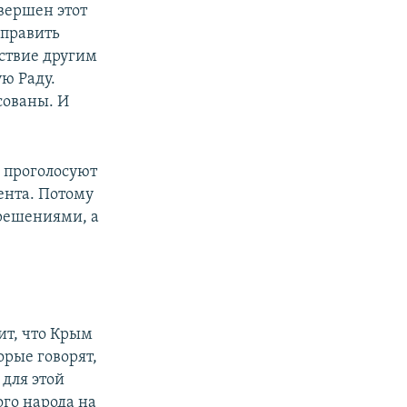
вершен этот
аправить
тствие другим
ую Раду.
сованы. И
е проголосуют
ента. Потому
 решениями, а
рит, что Крым
орые говорят,
 для этой
го народа на