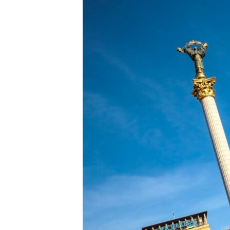
ПОБЕДИТЕЛЕЙ НЕ СУДЯТ?
КРЫМ.НЕПОКОРЕННЫЙ
ELIFBE
УКРАИНСКАЯ ПРОБЛЕМА КРЫМА