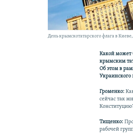
День крымскотатарского флага в Киеве,
Какой может 
крымским тат
Об этом в ра
Украинского 
Громенко:
Ка
сейчас так м
Конституцию
Тищенко:
Про
рабочей груп