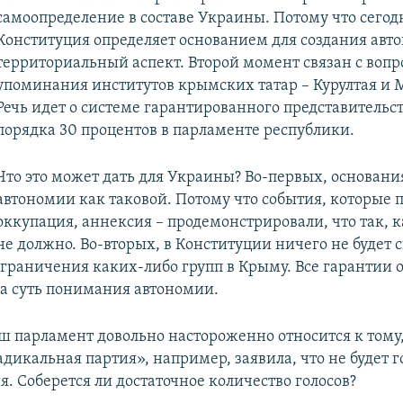
самоопределение в составе Украины. Потому что сегод
Конституция определяет основанием для создания авт
территориальный аспект. Второй момент связан с воп
упоминания институтов крымских татар – Курултая и 
Речь идет о системе гарантированного представительст
порядка 30 процентов в парламенте республики.
Что это может дать для Украины? Во-первых, основани
автономии как таковой. Потому что события, которые 
оккупация, аннексия – продемонстрировали, что так, к
не должно. Во-вторых, в Конституции ничего не будет 
граничения каких-либо групп в Крыму. Все гарантии о
а суть понимания автономии.
 парламент довольно настороженно относится к тому,
дикальная партия», например, заявила, что не будет г
. Соберется ли достаточное количество голосов?