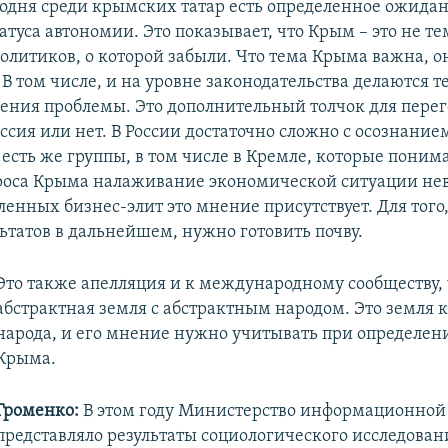
одня среди крымских татар есть определенное ожида
туса автономии. Это показывает, что Крым – это не те
олитиков, о которой забыли. Что тема Крыма важна, о
 В том числе, и на уровне законодательства делаются 
ения проблемы. Это дополнительный толчок для перег
оссия или нет. В России достаточно сложно с осознание
есть же группы, в том числе в Кремле, которые понима
роса Крыма налаживание экономической ситуации не
енных бизнес-элит это мнение присутствует. Для того
ьтатов в дальнейшем, нужно готовить почву.
​Это также апелляция и к международному сообществу, 
абстрактная земля с абстрактным народом. Это земля 
народа, и его мнение нужно учитывать при определени
Крыма.
Громенко:
В этом году Министерство информационной
представляло результаты социологического исследовани