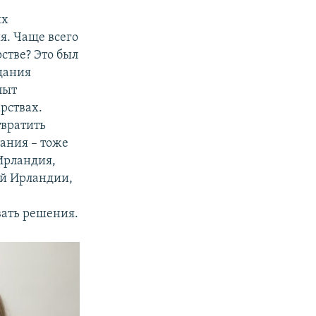
их
я. Чаще всего
стве? Это был
здания
пыт
рствах.
твратить
ания – тоже
 Ирландия,
ой Ирландии,
вать решения.