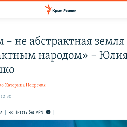
 – не абстрактная земля 
актным народом» – Юли
нко
ко
Катерина Некречая
 10:30
ся
Читать без VPN