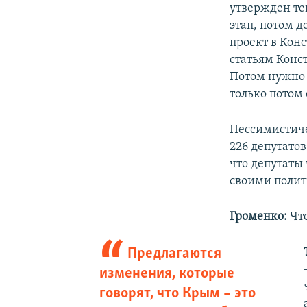
утвержден те
этап, потом 
проект в Кон
статьям Конст
Потом нужно 
только потом
Пессимистичес
226 депутато
что депутаты
своими поли
Громенко:
Что
Предлагаются
изменения, которые
говорят, что Крым – это