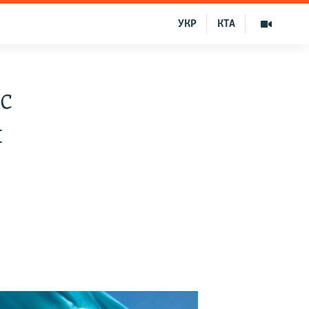
УКР
КТА
с
я