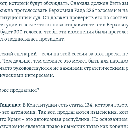
кст, который будут обсуждать. Сначала должен быть за
должна проголосовать Верховная Рада 226 голосами и н
ституционный суд. Он должен проверить его на соотве
итуции и после этого снова отправить текст в Верховн
будет 300 голосов, чтобы эти изменения были проголо
 его подписывает президент.
кий сценарий – если на этой сессии за этот проект н
в. Чем дальше, тем сложнее это может быть для парлам
 часто руководствуются не важными стратегическими
тическими интересами.
 же предлагают?
Тищенко:
В Конституции есть статья 134, которая гово
– это автономия. Так вот, предлагаются изменения, кот
что Крым – это автономная республика. Но основанием
автономии является право крымских татар как коренно