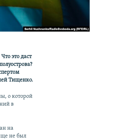
Что это даст
полуострова?
спертом
ией Тищенко.
ы, о которой
ний в
ан на
еще не был