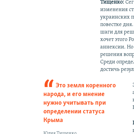
Тищенко:
Сег
изменения ста
украинских п
повестке дня.
шаги для реш
хочет этого Р
аннексии. Но 
решения воп
Среди определ
достичь резул
Это земля коренного
народа, и его мнение
нужно учитывать при
определении статуса
Крыма
Юлия Тищенко