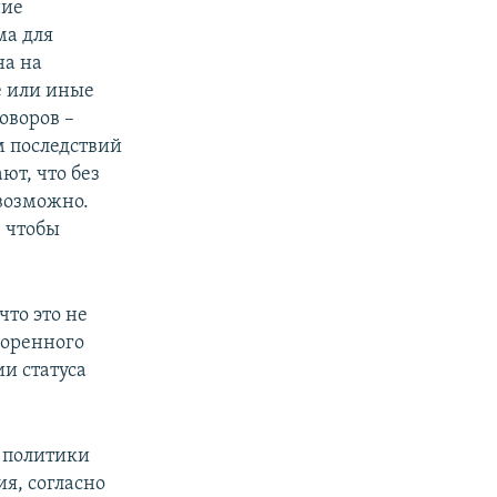
ние
ма для
на на
те или иные
оворов –
м последствий
ют, что без
возможно.
, чтобы
что это не
коренного
и статуса
 политики
я, согласно