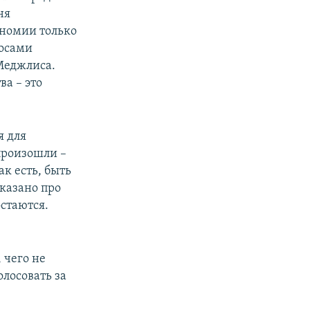
ня
ономии только
росами
Меджлиса.
ва – это
я для
произошли –
ак есть, быть
сказано про
стаются.
 чего не
олосовать за