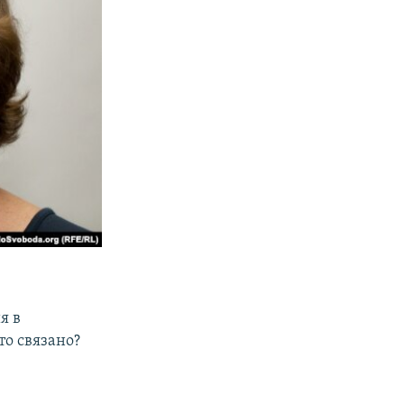
я в
то связано?