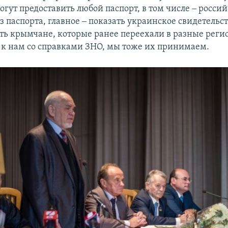
огут предоставить любой паспорт, в том числе ‒ росс
з паспорта, главное ‒ показать украинское свидетельст
ть крымчане, которые ранее переехали в разные рег
 к нам со справками ЗНО, мы тоже их принимаем.