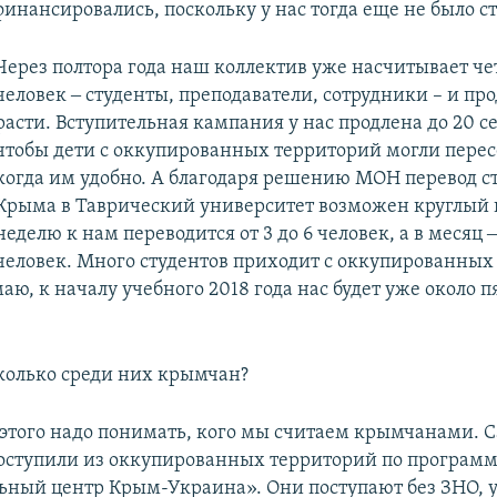
финансировались, поскольку у нас тогда еще не было с
Через полтора года наш коллектив уже насчитывает ч
человек ‒ студенты, преподаватели, сотрудники – и пр
расти. Вступительная кампания у нас продлена до 20 с
чтобы дети с оккупированных территорий могли перес
когда им удобно. А благодаря решению МОН перевод с
Крыма в Таврический университет возможен круглый 
неделю к нам переводится от 3 до 6 человек, а в месяц ‒
человек. Много студентов приходит с оккупированных
аю, к началу учебного 2018 года нас будет уже около п
колько среди них крымчан?
этого надо понимать, кого мы считаем крымчанами. С
о поступили из оккупированных территорий по програм
ьный центр Крым-Украина». Они поступают без ЗНО, у