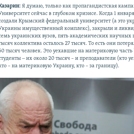
Казарин:
Я думаю, только как пропагандистская кампа
Университет сейчас в глубоком кризисе. Когда 1 января
создали Крымский федеральный университет (а это у
Украины имущественный комплекс), закрыли и ликв
семь украинских вузов, пять академических научных ц
тысяч коллектива осталось 27 тысяч. То есть они потеря
50 тысяч человек. Это уехавшие на материковую част
студенты ‒ их около 20 тысяч – и преподаватели (кто уе
кто – на материковую Украину, кто – за границу).