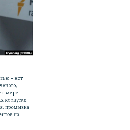
тью – нет
ченого,
 в мире.
ых корпусах
ия, промывка
ентов на