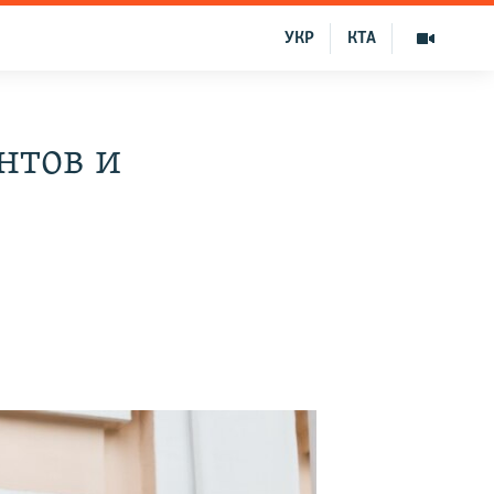
УКР
КТА
нтов и