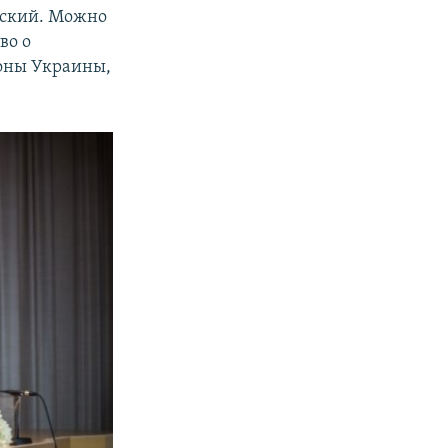
ийский. Можно
во о
ионы Украины,