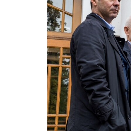
ПОБЕДИТЕЛЕЙ НЕ СУДЯТ?
КРЫМ.НЕПОКОРЕННЫЙ
ELIFBE
УКРАИНСКАЯ ПРОБЛЕМА КРЫМА