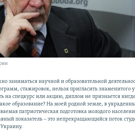
арин
но заниматься научной и образовательной деятельнос
грамм, стажировок, нельзя пригласить знаменитого у
ть на спецкурс или акцию, диплом не признается нигде
акое образование? На моей родной земле, в украденн
ываемая патриотическая подготовка молодого населен
лавный показатель ‒ это непрекращающийся поток студ
Украину.