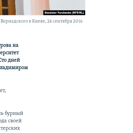
ернадского в Киеве, 26 сентября 2016
трова на
ерситет
Сто дней
 Владимиром
ет,
нь бурный
ода своей
нтерских