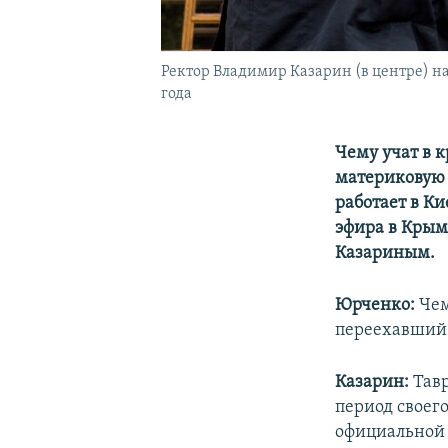
Ректор Владимир Казарин (в центре) н
года
Чему учат в к
материковую 
работает в К
эфира в Крым
Казариным.
Юрченко:
Чем
переехавший 
Казарин:
Тав
период своего
официальной 