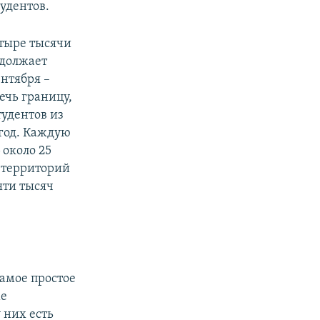
тудентов.
етыре тысячи
одолжает
ентября –
ечь границу,
тудентов из
год. Каждую
 около 25
 территорий
яти тысяч
амое простое
ме
 них есть