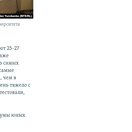
верситета
ют 25-27
даже
из самых
 самые
, чем в
ень тяжело с
тестовали,
а умы юных