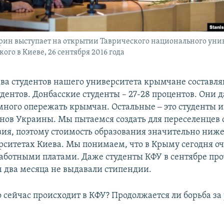
ин выступает на открытии Таврического национального уни
ого в Киеве, 26 сентября 2016 года
тава студентов нашего университета крымчане составля
удентов. Донбасские студенты – 27-28 процентов. Они 
ного опережать крымчан. Остальные ‒ это студенты 
нов Украины. Мы пытаемся создать для переселенцев
вия, поэтому стоимость образования значительно ниже
рситетах Киева. Мы понимаем, что в Крыму сегодня оч
работными платами. Даже студенты КФУ в сентябре про
м два месяца не выдавали стипендии.
 сейчас происходит в КФУ? Продолжается ли борьба з