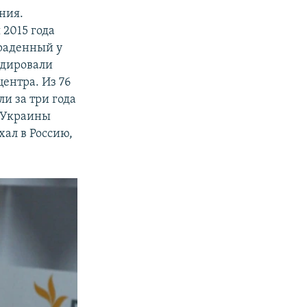
ния.
 2015 года
краденный у
идировали
ентра. Из 76
ли за три года
ь Украины
хал в Россию,