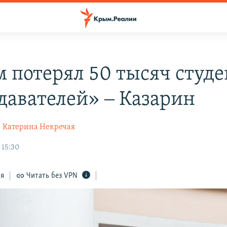
 потерял 50 тысяч студе
давателей» ‒ Казарин
о
Катерина Некречая
 15:30
ся
Читать без VPN