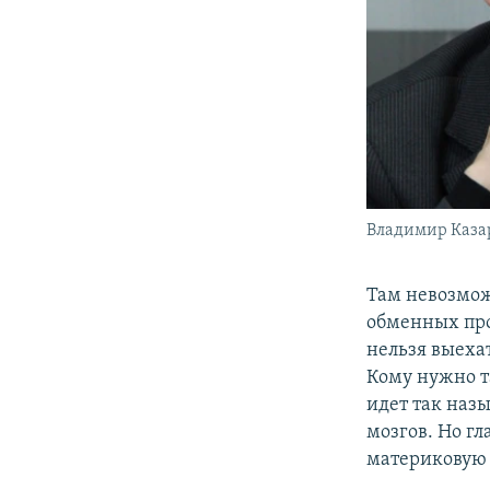
Владимир Каз
Там невозмож
обменных про
нельзя выеха
Кому нужно т
идет так наз
мозгов. Но г
материковую 