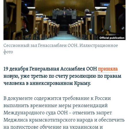
ПРИСОЕДИНЯЙТЕСЬ!
ПОБЕДИТЕЛЕЙ НЕ СУДЯТ?
КРЫМ.НЕПОКОРЕННЫЙ
ELIFBE
УКРАИНСКАЯ ПРОБЛЕМА КРЫМА
Все сайты RFE/RL
Сессионный зал Генассамблеи ООН. Иллюстрационное
фото
19 декабря Генеральная Ассамблея ООН
приняла
новую, уже третью по счету резолюцию по правам
человека в аннексированном Крыму.
В документе содержится требование к России
выполнить временные меры рекомендаций
Международного суда ООН – отменить запрет
Меджлиса крымскотатарского народа и обеспечить
на полуострове обучение на украинском и