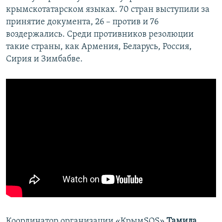
крымскотатарском языках. 70 стран выступили за
принятие документа, 26 – против и 76
воздержались. Среди противников резолюции
такие страны, как Армения, Беларусь, Россия,
Сирия и Зимбабве.
​Координатор организации «КрымSOS»
Тамила