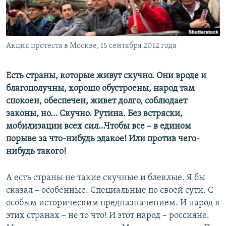
ПРИСОЕДИНЯЙТЕСЬ!
ПОБЕДИТЕЛЕЙ НЕ СУДЯТ?
КРЫМ.НЕПОКОРЕННЫЙ
ELIFBE
Акция протеста в Москве, 15 сентября 2012 года
УКРАИНСКАЯ ПРОБЛЕМА КРЫМА
Есть страны, которые живут скучно. Они вроде и
Все сайты RFE/RL
благополучны, хорошо обустроены, народ там
спокоен, обеспечен, живет долго, соблюдает
законы, но… Скучно. Рутина. Без встряски,
мобилизации всех сил…Чтобы все – в едином
порыве за что-нибудь эдакое! Или против чего-
нибудь такого!
А есть страны не такие скучные и блеклые. Я бы
сказал – особенные. Специальные по своей сути. С
особым историческим предназначением. И народ в
этих странах – не то что! И этот народ – россияне.