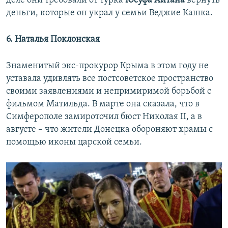
деле они требовали от турка
Юсуфа Аитана
вернуть
деньги, которые он украл у семьи Веджие Кашка.
6. Наталья Поклонская
Знаменитый экс-прокурор Крыма в этом году не
уставала удивлять все постсоветское пространство
своими заявлениями и непримиримой борьбой с
фильмом Матильда. В марте она сказала, что в
Симферополе замироточил бюст Николая II, а в
августе – что жители Донецка обороняют храмы с
помощью иконы царской семьи.