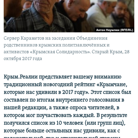
ПРИСОЕДИНЯЙТЕСЬ!
ПОБЕДИТЕЛЕЙ НЕ СУДЯТ?
КРЫМ.НЕПОКОРЕННЫЙ
ELIFBE
Сервер Караметов на заседании Объединения
УКРАИНСКАЯ ПРОБЛЕМА КРЫМА
родственников крымских политзаключённых и
Все сайты RFE/RL
активистов «Крымская Солидарность». Старый Крым, 28
октября 2017 года
Крым.Реалии представляет вашему вниманию
традиционный новогодний рейтинг «Крымчане,
которые нас удивили в 2017 году». Этот список был
составлен по итогам внутреннего голосования в
нашей редакции, а также опроса читателей, в
котором мог поучаствовать каждый. В результате
получился список из 10 человек (или групп лиц),
которые больше остальных нас удивили, как с