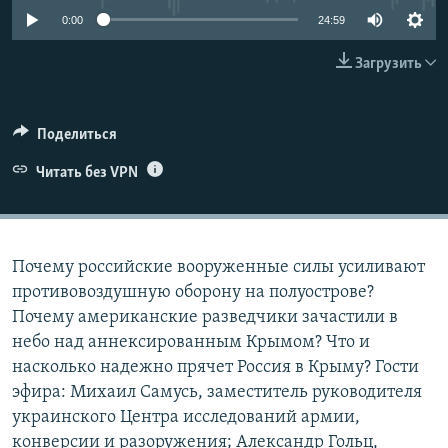
ПРИСОЕДИНЯЙТЕСЬ!
ПОБЕДИТЕЛЕЙ НЕ СУДЯТ?
0:00
24:59
КРЫМ.НЕПОКОРЕННЫЙ
Загрузить
ELIFBE
УКРАИНСКАЯ ПРОБЛЕМА КРЫМА
Поделиться
Все сайты RFE/RL
Читать без VPN
Почему российские вооруженные силы усиливают
противовоздушную оборону на полуострове?
Почему американские разведчики зачастили в
небо над аннексированным Крымом? Что и
насколько надежно прячет Россия в Крыму? Гости
эфира: Михаил Самусь, заместитель руководителя
украинского Центра исследований армии,
конверсии и разоружения; Александр Гольц,