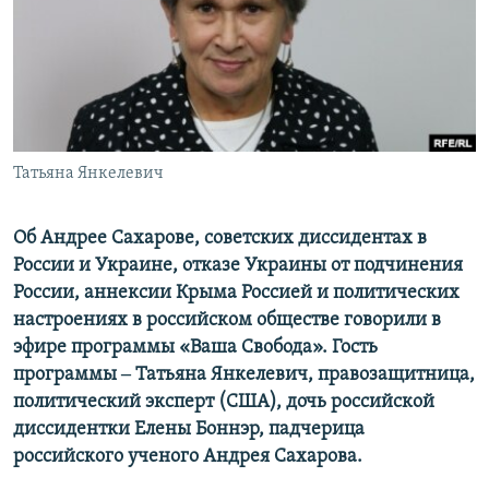
ПРИСОЕДИНЯЙТЕСЬ!
ПОБЕДИТЕЛЕЙ НЕ СУДЯТ?
КРЫМ.НЕПОКОРЕННЫЙ
ELIFBE
УКРАИНСКАЯ ПРОБЛЕМА КРЫМА
Все сайты RFE/RL
Татьяна Янкелевич
Об Андрее Сахарове, советских диссидентах в
России и Украине, отказе Украины от подчинения
России, аннексии Крыма Россией и политических
настроениях в российском обществе говорили в
эфире программы «Ваша Свобода». Гость
программы ‒ Татьяна Янкелевич, правозащитница,
политический эксперт (США), дочь российской
диссидентки Елены Боннэр, падчерица
российского ученого Андрея Сахарова.