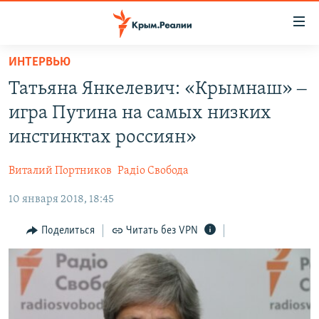
Доступность
ссылки
Вернуться
ИНТЕРВЬЮ
к
НОВОСТИ
Татьяна Янкелевич: «Крымнаш» ‒
основному
СПЕЦПРОЕКТЫ
содержанию
игра Путина на самых низких
ВОДА
Вернутся
ГРУЗ 200
инстинктах россиян»
к
ИСТОРИЯ
КАРТА ВОЕННЫХ ОБЪЕКТОВ КРЫМА
главной
Виталий Портников
Радіо Свобода
ЕЩЕ
11 ЛЕТ ОККУПАЦИИ КРЫМА. 11 ИСТОРИЙ СОПРОТИВЛЕНИЯ
навигации
Вернутся
10 января 2018, 18:45
РАДІО СВОБОДА
ИНТЕРАКТИВ
к
КАК ОБОЙТИ БЛОКИРОВКУ
ИНФОГРАФИКА
Поделиться
Читать без VPN
поиску
ТЕЛЕПРОЕКТ КРЫМ.РЕАЛИИ
Українською
СОВЕТЫ ПРАВОЗАЩИТНИКОВ
Qırımtatar
ПРОПАВШИЕ БЕЗ ВЕСТИ