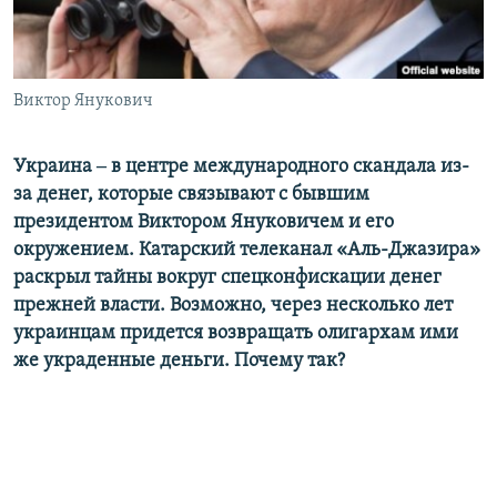
ПРИСОЕДИНЯЙТЕСЬ!
ПОБЕДИТЕЛЕЙ НЕ СУДЯТ?
КРЫМ.НЕПОКОРЕННЫЙ
ELIFBE
Виктор Янукович
УКРАИНСКАЯ ПРОБЛЕМА КРЫМА
Украина ‒ в центре международного скандала из-
Все сайты RFE/RL
за денег, которые связывают с бывшим
президентом Виктором Януковичем и его
окружением. Катарский телеканал «Аль-Джазира»
раскрыл тайны вокруг спецконфискации денег
прежней власти. Возможно, через несколько лет
украинцам придется возвращать олигархам ими
же украденные деньги. Почему так?