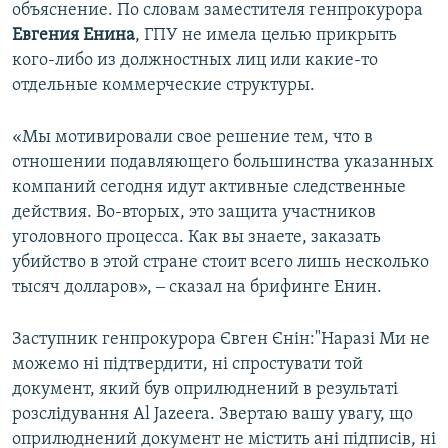
объяснение. По словам заместителя генпрокурора
Евгения Енина
, ГПУ не имела целью прикрыть
кого-либо из должностных лиц или какие-то
отдельные коммерческие структуры.
«Мы мотивировали свое решение тем, что в
отношении подавляющего большинства указанных
компаний сегодня идут активные следственные
действия. Во-вторых, это защита участников
уголовного процесса. Как вы знаете, заказать
убийство в этой стране стоит всего лишь несколько
тысяч долларов», ‒ сказал на брифинге Енин.
Заступник генпрокурора Євген Єнін:"Наразі Ми не
можемо ні підтвердити, ні спростувати той
документ, який був оприлюднений в результаті
розслідування Al Jazeera. Звертаю вашу увагу, що
оприлюднений документ не містить ані підписів, ні