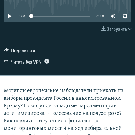
No media source currently available
ПРИСОЕДИНЯЙТЕСЬ!
ПОБЕДИТЕЛЕЙ НЕ СУДЯТ?
КРЫМ.НЕПОКОРЕННЫЙ
0:00
26:59
ELIFBE
Загрузить
УКРАИНСКАЯ ПРОБЛЕМА КРЫМА
Все сайты RFE/RL
Поделиться
Читать без VPN
Могут ли европейские наблюдатели приехать на
выборы президента России в аннексированном
Крыму? Помогут ли западные парламентарии
легитимизировать голосование на полуострове?
Как повлияет отсутствие официальных
мониторинговых миссий на ход избирательной