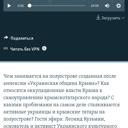
ПРИСОЕДИНЯЙТЕСЬ!
ПОБЕДИТЕЛЕЙ НЕ СУДЯТ?
0:00
24:59
КРЫМ.НЕПОКОРЕННЫЙ
Загрузить
ELIFBE
УКРАИНСКАЯ ПРОБЛЕМА КРЫМА
Поделиться
Все сайты RFE/RL
Читать без VPN
Чем занимается на полуострове созданная после
аннексии «Украинская община Крыма»? Как
относятся оккупационные власти Крыма к
самоуправлению крымскотатарского народа? С
какими проблемами на самом деле сталкиваются
активные украинцы и крымские татары на
полуострове? Гости эфира: Леонид Кузьмин,
основатель и активист Украинского культурного