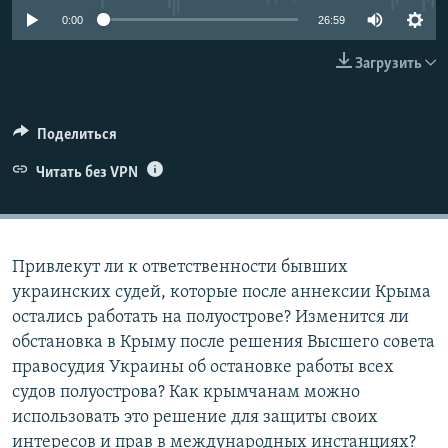
ПРИСОЕДИНЯЙТЕСЬ!
ПОБЕДИТЕЛЕЙ НЕ СУДЯТ?
0:00
26:59
КРЫМ.НЕПОКОРЕННЫЙ
Загрузить
ELIFBE
УКРАИНСКАЯ ПРОБЛЕМА КРЫМА
Поделиться
Все сайты RFE/RL
Читать без VPN
Привлекут ли к ответственности бывших
украинских судей, которые после аннексии Крыма
остались работать на полуострове? Изменится ли
обстановка в Крыму после решения Высшего совета
правосудия Украины об остановке работы всех
судов полуострова? Как крымчанам можно
использовать это решение для защиты своих
интересов и прав в международных инстанциях?