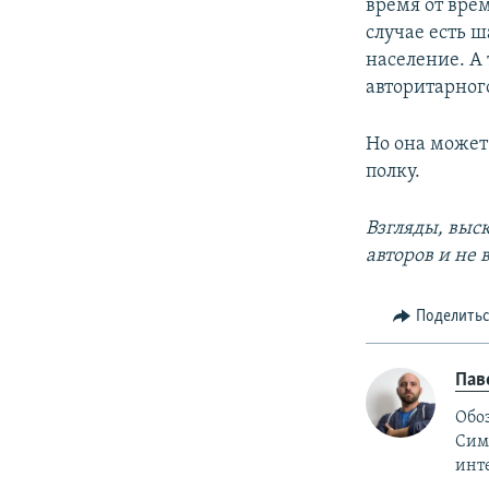
время от вре
случае есть ш
население. А 
авторитарног
Но она может 
полку.
Взгляды, выс
авторов и не
Поделить
Пав
Обо
Симф
инт