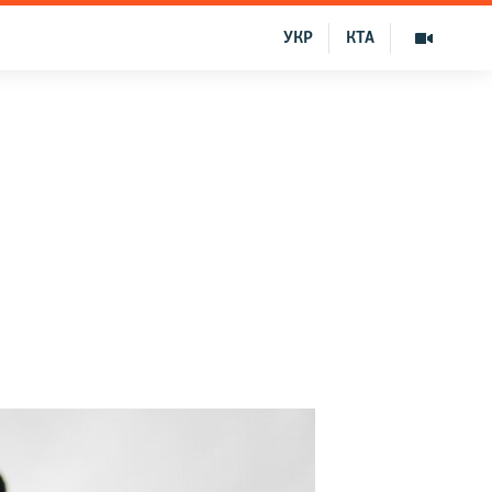
УКР
КТА