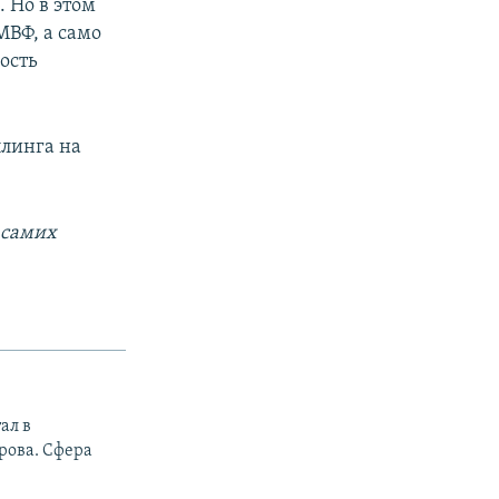
 Но в этом
МВФ, а само
ность
плинга на
 самих
ал в
рова. Сфера