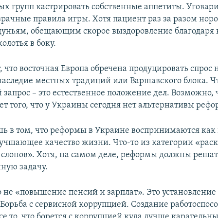
 групп кастрировать собственные аппетиты. Уговари
зрачные правила игры. Хотя пациент раз за разом норо
дуньям, обещающим скорое выздоровление благодаря
колотья в боку.
, что восточная Европа обречена продуцировать спрос
о наследие местных традиций или Варшавского блока. Ч
запрос – это естественное положение дел. Возможно, ч
ет того, что у Украины сегодня нет альтернативы реф
ь в том, что реформы в Украине воспринимаются как 
учшающее качество жизни. Что-то из категории «рас
 слонов». Хотя, на самом деле, реформы должны реша
ную задачу.
о не «повышение пенсий и зарплат». Это установлени
 Борьба с сервисной коррупцией. Создание работоспос
се то, что борется с коррупцией куда лучше карательн