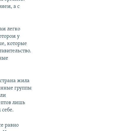
вием, а с
ам легко
отором у
ые, которые
тавительство.
нные
 страна жила
енные группы
или
ептов лишь
 себе.
се равно