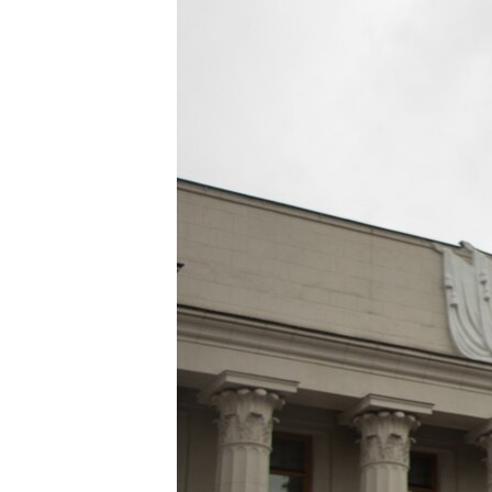
ПОБЕДИТЕЛЕЙ НЕ СУДЯТ?
КРЫМ.НЕПОКОРЕННЫЙ
ELIFBE
УКРАИНСКАЯ ПРОБЛЕМА КРЫМА