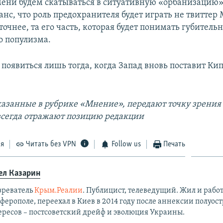
мени будем скатываться в ситуативную «орбанизацию».
анс, что роль предохранителя будет играть не твиттер 
точнее, та его часть, которая будет понимать губитель
о популизма.
появиться лишь тогда, когда Запад вновь поставит Ки
казанные в рубрике «Мнение», передают точку зрения
 всегда отражают позицию редакции
ся
Читать без VPN
Follow us
Печать
ел Казарин
зреватель
Крым.Реалии
. Публицист, телеведущий. Жил и работ
ерополе, переехал в Киев в 2014 году после аннексии полуост
ересов – постсоветский дрейф и эволюция Украины.