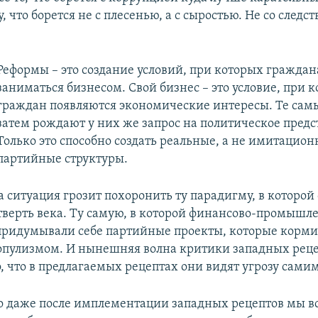
, что борется не с плесенью, а с сыростью. Не со следст
Реформы – это создание условий, при которых граждан
заниматься бизнесом. Свой бизнес – это условие, при к
граждан появляются экономические интересы. Те сам
затем рождают у них же запрос на политическое предс
Только это способно создать реальные, а не имитацио
партийные структуры.
а ситуация грозит похоронить ту парадигму, в которой
тверть века. Ту самую, в которой финансово-промышл
 придумывали себе партийные проекты, которые корм
опулизмом. И нынешняя волна критики западных рец
, что в предлагаемых рецептах они видят угрозу самим
о даже после имплементации западных рецептов мы в