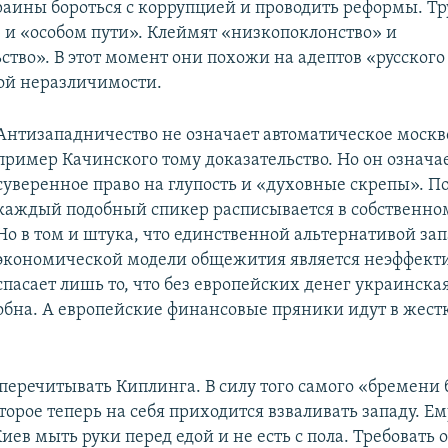
раины бороться с коррупцией и проводить реформы. Тр
 и «особом пути». Клеймят «низкопоклонство» и
ство». В этот момент они похожи на адептов «русского
ой неразличимости.
Антизападничество не означает автоматическое москв
пример Качинского тому доказательство. Но он означае
суверенное право на глупость и «духовные скрепы». По
каждый подобный спикер расписывается в собственно
Но в том и штука, что единственной альтернативой за
экономической модели общежития является неэффекти
спасает лишь то, что без европейских денег украинск
бна. А европейские финансовые пряники идут в жест
 перечитывать Киплинга. В силу того самого «бремени 
торое теперь на себя приходится взваливать западу. Е
иев мыть руки перед едой и не есть с пола. Требовать 