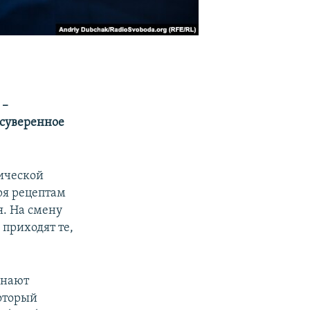
 –
 суверенное
ической
ря рецептам
я. На смену
 приходят те,
инают
оторый