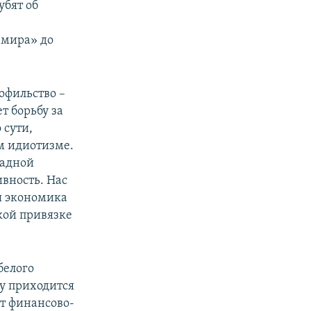
убят об
 мира» до
офильство –
т борьбу за
 сути,
м идиотизме.
падной
вность. Нас
ая экономика
кой привязке
белого
му приходится
от финансово-