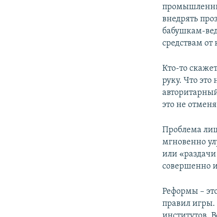
промышленных
внедрять про
бабушкам-ве
средствам от 
Кто-то скажет
руку. Что эт
авторитарный 
это не отменя
Проблема лиш
мгновенно ул
или «раздачи
совершенно и
Реформы – эт
правил игры.
институтов. В