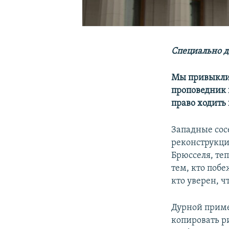
Специально д
Мы привыкли 
проповедник 
право ходить
Западные сос
реконструкци
Брюсселя, теп
тем, кто побе
кто уверен, ч
Дурной приме
копировать р