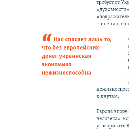
требует от Ук
«духовности»
«подражатель
степени полн
Нас спасает лишь то,
что без европейских
денег украинская
экономика
нежизнеспособна
нежизнеспосо
к кнутам.
Европе впору
человека», ко
уговаривать К