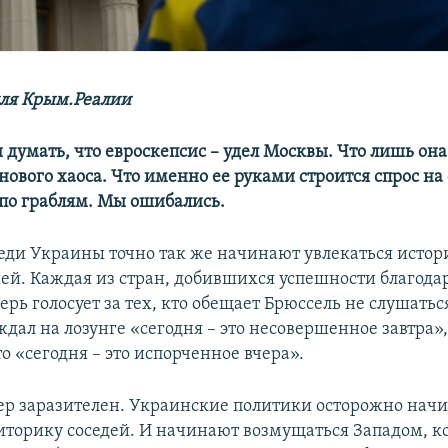
ля Крым.Реалии
думать, что евроскепсис – удел Москвы. Что лишь она
нового хаоса. Что именно ее руками строится спрос на
 по граблям. Мы ошибались.
еди Украины точно так же начинают увлекаться истор
ей. Каждая из стран, добившихся успешности благода
ерь голосует за тех, кто обещает Брюссель не слушатьс
ждал на лозунге «сегодня – это несовершенное завтра»,
то «сегодня – это испорченное вчера».
р заразителен. Украинские политики осторожно нач
иторику соседей. И начинают возмущаться Западом, к