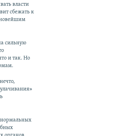
вать власти
вит сбежать к
 новейшим
 на сильную
то
то и так. Но
ормам.
нечто,
кулачивания»
ть
е нормальных
обных
ых органов.