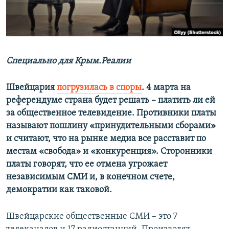
ПРИСОЕДИНЯЙТЕСЬ!
ПОБЕДИТЕЛЕЙ НЕ СУДЯТ?
КРЫМ.НЕПОКОРЕННЫЙ
ELIFBE
Специально для Крым.Реалии
УКРАИНСКАЯ ПРОБЛЕМА КРЫМА
Все сайты RFE/RL
Швейцария
погрузилась в споры
. 4 марта на
референдуме страна будет решать – платить ли ей
за общественное телевидение. Противники платы
называют пошлину «принудительными сборами»
и считают, что на рынке медиа все расставит по
местам «свобода» и «конкуренция». Сторонники
платы говорят, что ее отмена угрожает
независимым СМИ и, в конечном счете,
демократии как таковой.
Швейцарские общественные СМИ – это 7