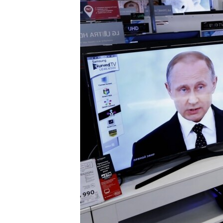
ПОБЕДИТЕЛЕЙ НЕ СУДЯТ?
КРЫМ.НЕПОКОРЕННЫЙ
ELIFBE
УКРАИНСКАЯ ПРОБЛЕМА КРЫМА