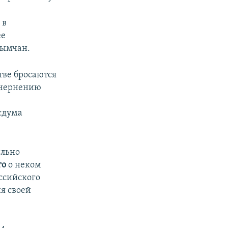
 в
ее
рымчан.
тве бросаются
 очернению
сдума
ильно
го
о неком
ссийского
я своей