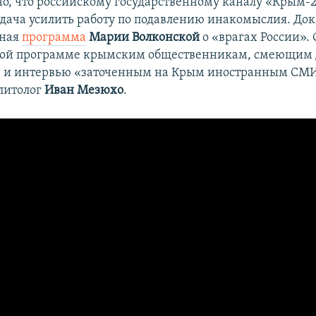
о, что российскому государственному каналу «Крым-
адача усилить работу по подавлению инакомыслия. Док
дная
программа
Марии Волконской
о «врагах России». 
этой программе крымским общественникам, смеющим 
 и интервью «заточенным на Крым иностранным СМИ
литолог
Иван Мезюхо
.