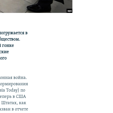
погружается в
бществом.
й гонке
йские
ого
онная война.
 формирования
ia Today) по
еперь в США
в Штатах, как
зван в отчете