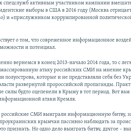
х спецслужб активным участником кампании вмешате
зидентские выборы в США в 2016 году (Москва отрицает
о) и «прислужником коррумпированной политической
ьствует о том, что современное информационное возде
можности и потенциал.
енно вернемся в конец 2013-начало 2014 года, то с ле
 массированную атаку российских СМИ на мнение кр
 полуострова, которые и не представляли себя без Ук
 власти развернутой пророссийской пропаганды. Практ
 силы будто оцепенели в Крыму в тот период. Вот вам 
нформационной атаки Кремля.
 российские СМИ выиграли информационную битву, з
проукраинских крымчан пассивно наблюдать за прои
то признать. Но одно дело выиграть битву, другое – вы