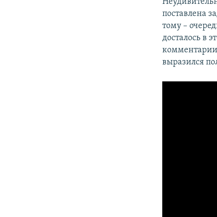
Неудивительн
поставлена з
тому – очере
досталось в 
комментарии
выразился по