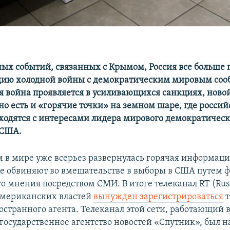
ных событий, связанных с Крымом, Россия все больше 
дию холодной войны с демократическим мировым соо
я война проявляется в усиливающихся санкциях, ново
но есть и «горячие точки» на земном шаре, где росси
ходятся с интересами лидера мирового демократическ
 США.
 в мире уже всерьез развернулась горячая информаци
е обвиняют во вмешательстве в выборы в США путем
о мнения посредством СМИ. В итоге телеканал RT (Russ
американских властей
вынужден зарегистрироваться
т
остранного агента. Телеканал этой сети, работающий 
государственное агентство новостей «Спутник», был на