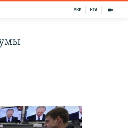
УКР
КТА
 умы