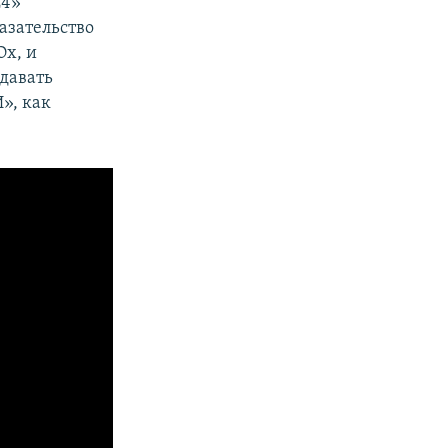
24»
азательство
Ох, и
давать
», как