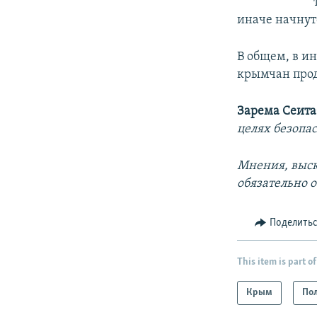
иначе начнут
В общем, в и
крымчан про
Зарема Сеита
целях безопа
Мнения, выск
обязательно 
Поделить
This item is part of
Крым
По