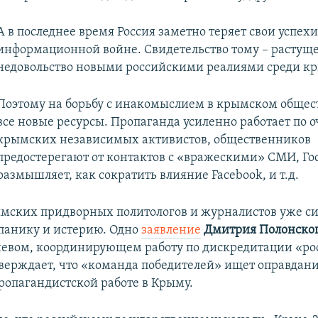
​А в последнее время Россия заметно теряет свои успехи
информационной войне. Свидетельство тому –
растущ
недовольство новыми российскими реалиями среди к
Поэтому на борьбу с инакомыслием в крымском общес
все новые ресурсы. Пропаганда усиленно работает по
крымских независимых активистов, общественников
предостерегают от контактов с «вражескими» СМИ, Го
размышляет, как сократить влияние Facebook, и т.д.
мских придворных политологов и журналистов уже с
панику и истерию. Одно
заявление
Дмитрия Полонско
иевом, координирующем работу по дискредитации «ро
верждает, что «команда победителей» ищет оправдани
ропагандистской работе в Крыму.