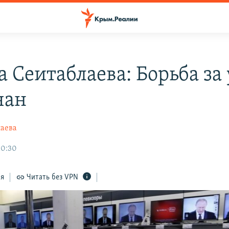
а Сеитаблаева: Борьба за
чан
лаева
10:30
ся
Читать без VPN