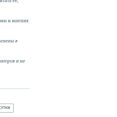
итать ее,
 умы и мнения
менены в
второв и не
 СУТКИ