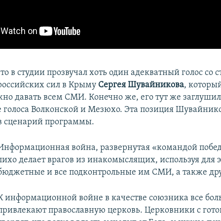
что в студии прозвучал хоть один адекватный голос со 
российских сил в Крыму
Сергея Шувайникова
, который
но давать всем СМИ. Конечно же, его тут же заглуши
голоса Волконской и Мезюхо. Эта позиция Шувайнико
в сценарий программы.
​Информационная война, развернутая «командой побе
лихо делает врагов из инакомыслящих, используя для э
бюджетные и все подконтрольные им СМИ, а также дру
К информационной войне в качестве союзника все бо
привлекают православную церковь. Церковники с гот