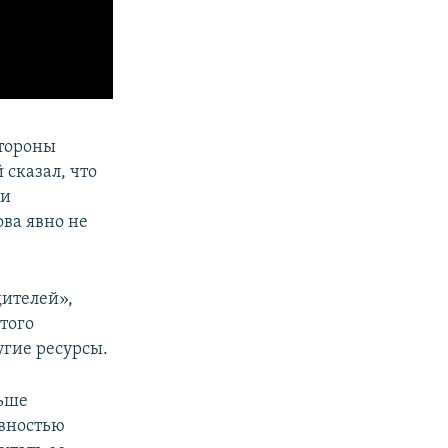
стороны
 сказал, что
ли
ва явно не
дителей»,
того
гие ресурсы.
льше
овностью