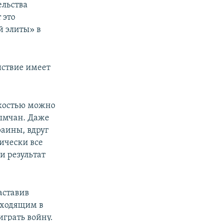
льства
 это
 элиты» в
йствие имеет
гкостью можно
ымчан. Даже
раины, вдруг
ически все
и результат
аставив
сходящим в
играть войну.