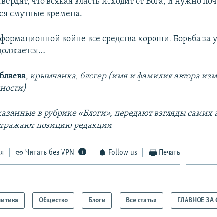
твердят, что всякая власть исходит от Бога, и нужно поч
ся смутные времена.
нформационной войне все средства хороши. Борьба за
должается…
блаева
,
крымчанка, блогер (имя и фамилия автора из
сности)
азанные в рубрике «Блоги», передают взгляды самих а
отражают позицию редакции
ся
Читать без VPN
Follow us
Печать
литика
Общество
Блоги
Все статьи
ГЛАВНОЕ ЗА