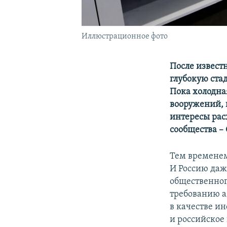
Иллюстрационное фото
После извест
глубокую ста
Пока холодна
вооружений, 
интересы рас
сообщества –
Тем временем
И Россию даж
общественног
требованию 
в качестве ин
и российское 