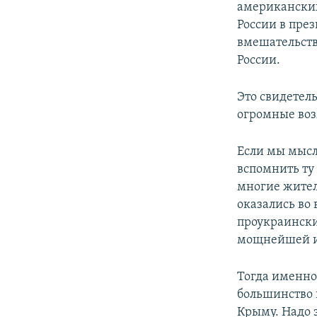
американски
России в пре
вмешательств
России.
Это свидетел
огромные воз
Если мы мысл
вспомнить ту
многие жители
оказались во
проукраинские
мощнейшей и
Тогда именно
большинство 
Крыму. Надо э