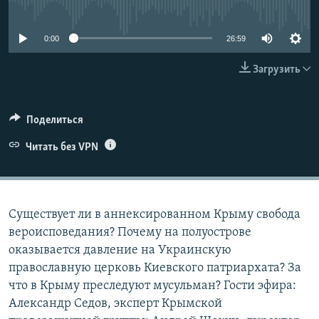
No media source currently available
ПРИСОЕДИНЯЙТЕСЬ!
ПОБЕДИТЕЛЕЙ НЕ СУДЯТ?
КРЫМ.НЕПОКОРЕННЫЙ
0:00
26:59
ELIFBE
Загрузить
УКРАИНСКАЯ ПРОБЛЕМА КРЫМА
Все сайты RFE/RL
Поделиться
Читать без VPN
Существует ли в аннексированном Крыму свобода
вероисповедания? Почему на полуострове
оказывается давление на Украинскую
православную церковь Киевского патриархата? За
что в Крыму преследуют мусульман? Гости эфира:
Александр Седов, эксперт Крымской