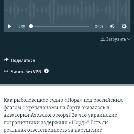
ПРИСОЕДИНЯЙТЕСЬ!
ПОБЕДИТЕЛЕЙ НЕ СУДЯТ?
No media source currently available
КРЫМ.НЕПОКОРЕННЫЙ
0:00
24:59
ELIFBE
УКРАИНСКАЯ ПРОБЛЕМА КРЫМА
Загрузить
Все сайты RFE/RL
Поделиться
Читать без VPN
Как рыболовецкое судно «Норд» под российским
флагом с крымчанами на борту оказалось в
акватории Азовского моря? За что украинские
пограничники задержали «Норд»? Есть ли
реальная ответственность за нарушение