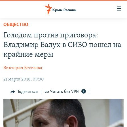
Доступность
ссылки
Вернуться
ОБЩЕСТВО
к
НОВОСТИ
Голодом против приговора:
основному
СПЕЦПРОЕКТЫ
содержанию
Владимир Балух в СИЗО пошел на
ВОДА
Вернутся
ГРУЗ 200
крайние меры
к
ИСТОРИЯ
КАРТА ВОЕННЫХ ОБЪЕКТОВ КРЫМА
главной
Виктория Веселова
ЕЩЕ
11 ЛЕТ ОККУПАЦИИ КРЫМА. 11 ИСТОРИЙ СОПРОТИВЛЕНИЯ
навигации
Вернутся
21 марта 2018, 09:30
РАДІО СВОБОДА
ИНТЕРАКТИВ
к
КАК ОБОЙТИ БЛОКИРОВКУ
ИНФОГРАФИКА
Поделиться
Читать без VPN
поиску
ТЕЛЕПРОЕКТ КРЫМ.РЕАЛИИ
Українською
СОВЕТЫ ПРАВОЗАЩИТНИКОВ
Qırımtatar
ПРОПАВШИЕ БЕЗ ВЕСТИ