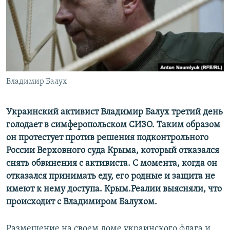
ПРИСОЕДИНЯЙТЕСЬ!
ПОБЕДИТЕЛЕЙ НЕ СУДЯТ?
КРЫМ.НЕПОКОРЕННЫЙ
ELIFBE
УКРАИНСКАЯ ПРОБЛЕМА КРЫМА
Все сайты RFE/RL
Владимир Балух
Украинский активист Владимир Балух третий день
голодает в симферопольском СИЗО. Таким образом
он протестует против решения подконтрольного
России Верховного суда Крыма, который отказался
снять обвинения с активиста. С момента, когда он
отказался принимать еду, его родные и защита не
имеют к нему доступа. Крым.Реалии выясняли, что
происходит с Владимиром Балухом.
Размещение на своем доме украинского флага и