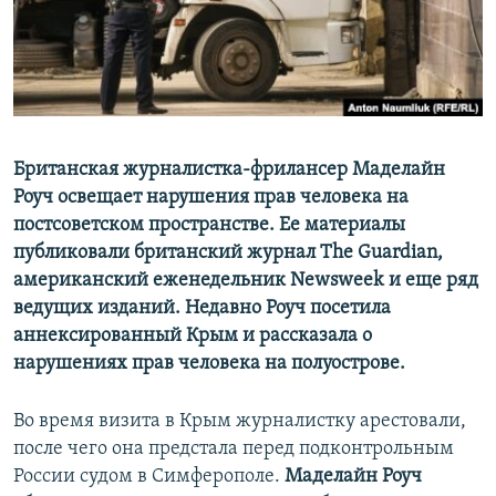
ПРИСОЕДИНЯЙТЕСЬ!
ПОБЕДИТЕЛЕЙ НЕ СУДЯТ?
КРЫМ.НЕПОКОРЕННЫЙ
ELIFBE
УКРАИНСКАЯ ПРОБЛЕМА КРЫМА
Все сайты RFE/RL
Британская журналистка-фрилансер Маделайн
Роуч освещает нарушения прав человека на
постсоветском пространстве. Ее материалы
публиковали британский журнал The Guardian,
американский еженедельник Newsweek и еще ряд
ведущих изданий. Недавно Роуч посетила
аннексированный Крым и рассказала о
нарушениях прав человека на полуострове.
Во время визита в Крым журналистку арестовали,
после чего она предстала перед подконтрольным
России судом в Симферополе.
Маделайн Роуч