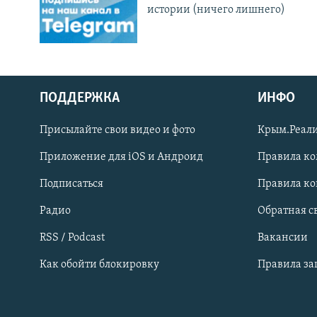
истории (ничего лишнего)
ПОДДЕРЖКА
ИНФО
Українською
Присылайте свои видео и фото
Крым.Реали
Qırımtatar
Приложение для iOS и Андроид
Правила к
Подписаться
Правила к
ПРИСОЕДИНЯЙТЕСЬ!
Радио
Обратная с
RSS / Podcast
Вакансии
Как обойти блокировку
Правила з
Все сайты RFE/RL