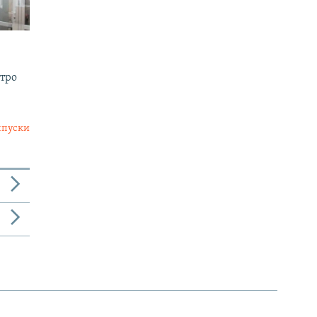
утро
ыпуски