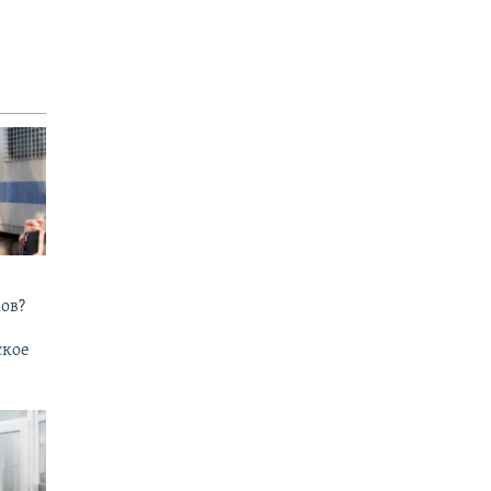
ов?
ское