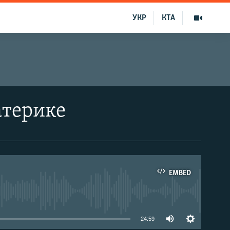
УКР
КТА
атерике
EMBED
able
24:59