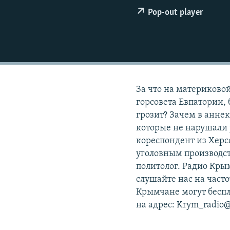
ПОБЕДИТЕЛЕЙ НЕ СУДЯТ?
Pop-out player
КРЫМ.НЕПОКОРЕННЫЙ
ELIFBE
УКРАИНСКАЯ ПРОБЛЕМА КРЫМА
За что на материково
горсовета Евпатории,
грозит? Зачем в анн
которые не нарушали 
кореспондент из Херс
уголовным производс
политолог. Радио Крым
слушайте нас на часто
Крымчане могут беспла
на адрес: Krym_radio@