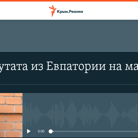
утата из Евпатории на м
No media source currently avail
0:00