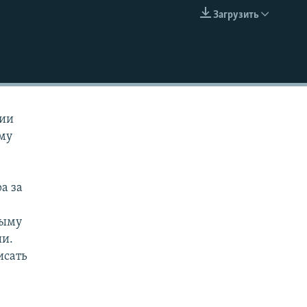
Загрузить
EMBED
сии
ему
а за
рыму
ии.
исать