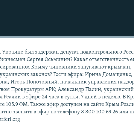
й Украине был задержан депутат подконтрольного Рос
 бизнесмен Сергея Осьминин? Какая ответственность 
ексированном Крыму чиновники запугивают крымчан,
украинских законов? Гости эфира: Ирина Домащенко,
она; Игорь Поночовный, начальник управления надзор
твом Прокуратуры АРК; Александр Палий, украинский
.Реалии в эфире 24 часа в сутки, 7 дней в неделю. В К
те 105.9 ФМ. Также эфир доступен на сайте Крым.Реал
тно звонить в эфир по телефону 8 800 100 69 26 или п
rferl.org