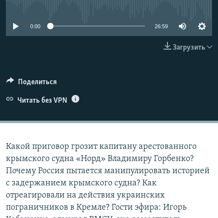
No media source currently available
ПРИСОЕДИНЯЙТЕСЬ!
ПОБЕДИТЕЛЕЙ НЕ СУДЯТ?
КРЫМ.НЕПОКОРЕННЫЙ
0:00
26:59
ELIFBE
Загрузить
УКРАИНСКАЯ ПРОБЛЕМА КРЫМА
Все сайты RFE/RL
Поделиться
Читать без VPN
Какой приговор грозит капитану арестованного
крымского судна «Норд» Владимиру Горбенко?
Почему Россия пытается манипулировать историей
с задержанием крымского судна? Как
отреагировали на действия украинских
пограничников в Кремле? Гости эфира: Игорь