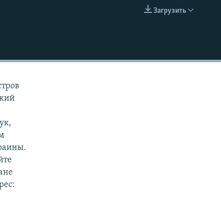
Загрузить
EMBED
стров
ский
ук,
ам
раины.
йте
чане
рес: