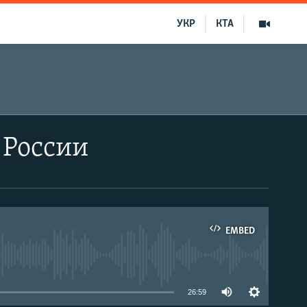
УКР
КТА
 России
EMBED
able
26:59