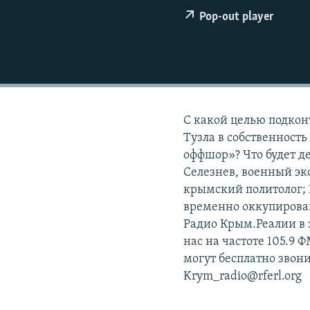
ПОБЕДИТЕЛЕЙ НЕ СУДЯТ?
Pop-out player
КРЫМ.НЕПОКОРЕННЫЙ
ELIFBE
УКРАИНСКАЯ ПРОБЛЕМА КРЫМА
С какой целью подко
Тузла в собственность
оффшор»? Что будет де
Селезнев, военный эк
крымский политолог;
временно оккупирова
Радио Крым.Реалии в э
нас на частоте 105.9
могут бесплатно звони
Krym_radio@rferl.org