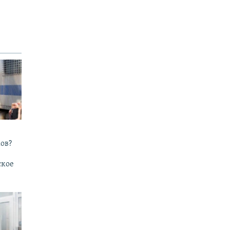
ов?
ское