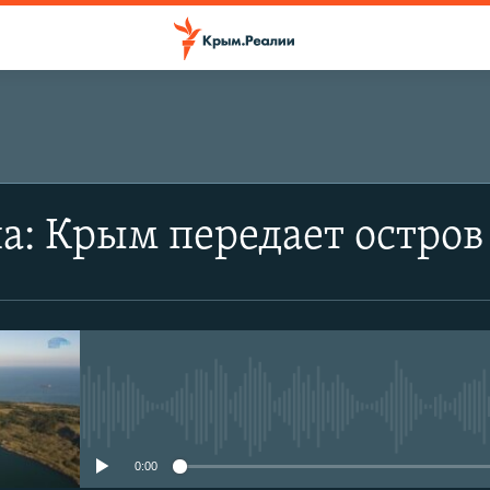
а: Крым передает остров
No media source currently avail
0:00