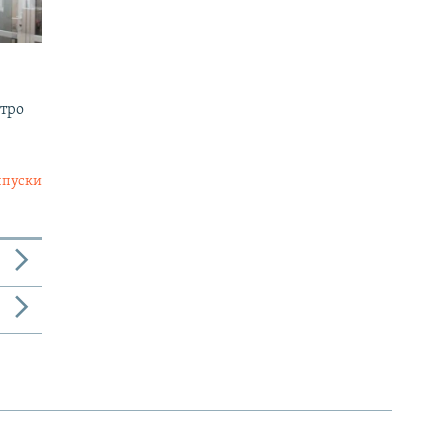
утро
ыпуски