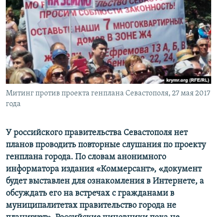
ПРИСОЕДИНЯЙТЕСЬ!
ПОБЕДИТЕЛЕЙ НЕ СУДЯТ?
КРЫМ.НЕПОКОРЕННЫЙ
ELIFBE
УКРАИНСКАЯ ПРОБЛЕМА КРЫМА
Все сайты RFE/RL
Митинг против проекта генплана Севастополя, 27 мая 2017
года
У российского правительства Севастополя нет
планов проводить повторные слушания по проекту
генплана города. По словам анонимного
информатора издания «Коммерсант», «документ
будет выставлен для ознакомления в Интернете, а
обсуждать его на встречах с гражданами в
муниципалитетах правительство города не