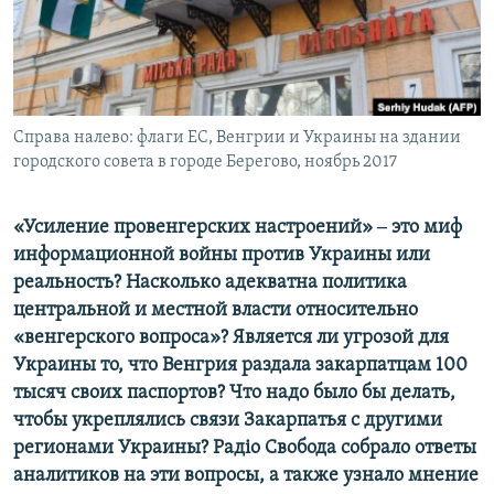
ПРИСОЕДИНЯЙТЕСЬ!
ПОБЕДИТЕЛЕЙ НЕ СУДЯТ?
КРЫМ.НЕПОКОРЕННЫЙ
ELIFBE
Справа налево: флаги ЕС, Венгрии и Украины на здании
УКРАИНСКАЯ ПРОБЛЕМА КРЫМА
городского совета в городе Берегово, ноябрь 2017
Все сайты RFE/RL
«Усиление провенгерских настроений» ‒ это миф
информационной войны против Украины или
реальность? Насколько адекватна политика
центральной и местной власти относительно
«венгерского вопроса»? Является ли угрозой для
Украины то, что Венгрия раздала закарпатцам 100
тысяч своих паспортов? Что надо было бы делать,
чтобы укреплялись связи Закарпатья с другими
регионами Украины? Радіо Свобода собрало ответы
аналитиков на эти вопросы, а также узнало мнение